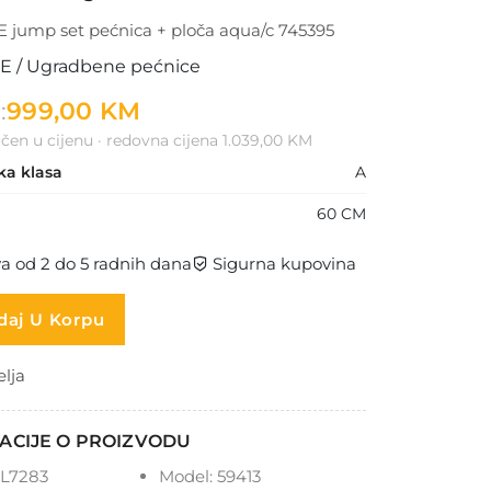
jump set pećnica + ploča aqua/c 745395
 / Ugradbene pećnice
:
999,00 KM
čen u cijenu · redovna cijena 1.039,00 KM
ka klasa
A
60 CM
a od 2 do 5 radnih dana
Sigurna kupovina
aj U Korpu
elja
ACIJE O PROIZVODU
L7283
Model:
59413