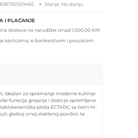
838782929465
Stanje:
Na stanju
A I PLAĆANJE
tna dostava na narudžbe iznad 1.000,00 KM.
je karticama, e-bankarstvom i pouzećem.
et, idealan za opremanje moderne kuhinje
še funkcija grejanja i često je opremljena
taklokeramička ploča ECT41SC sa četiri Hi-
i glatkoj crnoj staklenoj površini, te