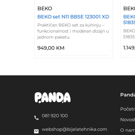
– BEKO Set N11 BBSE 123001 XD
BEKO
BEK
BEKO set N11 BBSE 123001 XD
BEKO
5183
Praktičan BEKO set za kuhinju –
BEKO
funkcionalnost i moderan dizajn u
51835
jednom paketu.
1.14
949,00 KM
Pand
Počet
081 920 100
Novost
webshop@bijelatehnika.com
O na