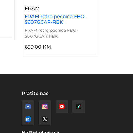
ećnica BO6727SYB
– FRAM Retro Pećnica FBO-S607GC
FRAM
FRAM retro pećnica FBO-
S607GCAR-RBK
FRAM retro pećnica FBO-
S607GCAR-RBK
659,00 KM
Pratite nas
Načini plaćanja