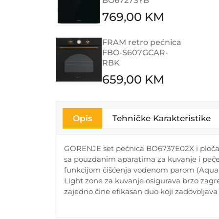
BO6727SYB
769,00 KM
FRAM retro pećnica
FBO-S607GCAR-
RBK
659,00 KM
Opis
Tehničke Karakteristike
GORENJE set pećnica BO6737E02X i ploča E
sa pouzdanim aparatima za kuvanje i pečenj
funkcijom čišćenja vodenom parom (AquaCle
Light zone za kuvanje osigurava brzo zagrev
zajedno čine efikasan duo koji zadovoljav