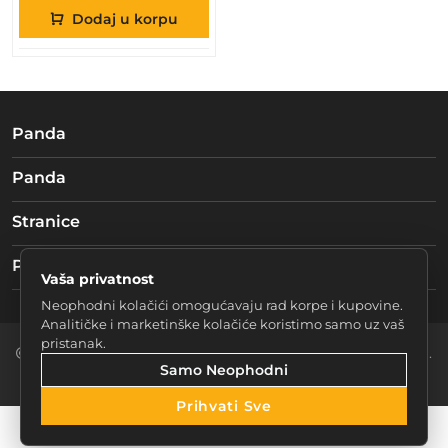
Dodaj u korpu
Panda
Panda
Stranice
Pratite nas
Vaša privatnost
Neophodni kolačići omogućavaju rad korpe i kupovine.
Analitičke i marketinške kolačiće koristimo samo uz vaš
pristanak.
2026 Braća mučke d.o.o. Sarajevo. Sva prava zadržana.
Samo Neophodni
Postavke Kolačića
Prihvati Sve