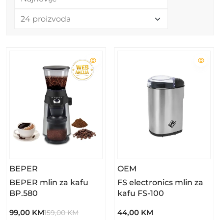
– BEPER Mlin Za Kafu BP.580
– FS Electronics Mlin
BEPER
OEM
BEPER mlin za kafu
FS electronics mlin za
BP.580
kafu FS-100
99,00 KM
44,00 KM
159,00 KM