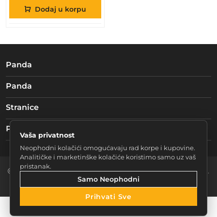
Dodaj u korpu
Panda
Panda
Stranice
Pratite nas
Vaša privatnost
Neophodni kolačići omogućavaju rad korpe i kupovine.
Analitičke i marketinške kolačiće koristimo samo uz vaš
pristanak.
2026 Braća mučke d.o.o. Sarajevo. Sva prava zadržana.
Samo Neophodni
Postavke Kolačića
Prihvati Sve