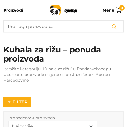
0
Proizvodi
Menu
Kuhala za rižu – ponuda
proizvoda
Istražite kategoriju „Kuhala za rižu“ u Panda webshopu.
Uporedite proizvode i cijene uz dostavu širom Bosne i
Hercegovine.
FILTER
Pronađeno:
3
proizvoda