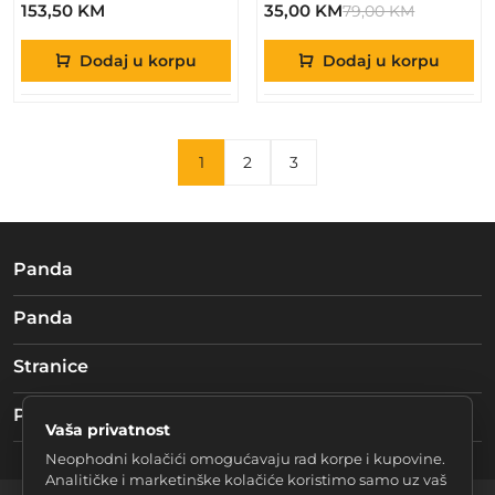
153,50 KM
35,00 KM
79,00 KM
Dodaj u korpu
Dodaj u korpu
1
2
3
Panda
Panda
Stranice
Pratite nas
Vaša privatnost
Neophodni kolačići omogućavaju rad korpe i kupovine.
Analitičke i marketinške kolačiće koristimo samo uz vaš