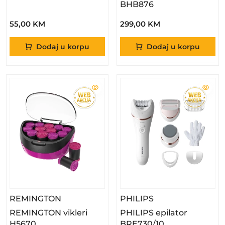
BHB876
55,00 KM
299,00 KM
Dodaj u korpu
Dodaj u korpu
– REMINGTON Vikleri H5670
– PHILIPS Epilat
REMINGTON
PHILIPS
REMINGTON vikleri
PHILIPS epilator
H5670
BRE730/10