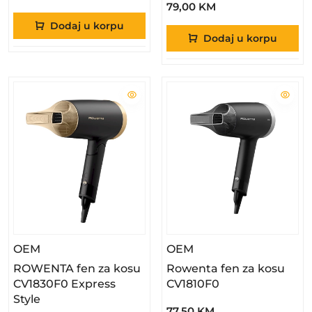
79,00 KM
Dodaj u korpu
Dodaj u korpu
– ROWENTA Fen Za Kosu CV1830F0 Express Styl
– Rowenta Fen Za K
OEM
OEM
ROWENTA fen za kosu
Rowenta fen za kosu
CV1830F0 Express
CV1810F0
Style
77,50 KM