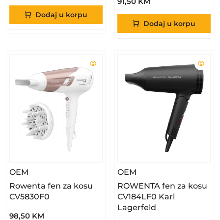
91,50 KM
Dodaj u korpu
Dodaj u korpu
– Rowenta Fen Za Kosu CV5830F0
– ROWENTA Fen Za K
OEM
OEM
Rowenta fen za kosu
ROWENTA fen za kosu
CV5830F0
CV184LF0 Karl
Lagerfeld
98,50 KM