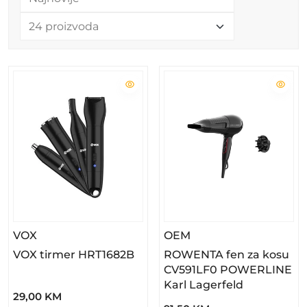
– VOX Tirmer HRT1682B
– ROWENTA Fen Za K
VOX
OEM
VOX tirmer HRT1682B
ROWENTA fen za kosu
CV591LF0 POWERLINE
Karl Lagerfeld
29,00 KM