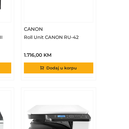
lja
 DR-C225 II
– Roll Unit CANON RU-42
CANON
I
Roll Unit CANON RU-42
1.716,00 KM
Dodaj u korpu