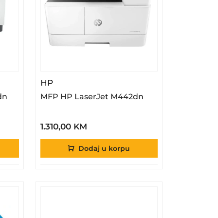
M236sdn
– MFP HP LaserJet M442dn
HP
dn
MFP HP LaserJet M442dn
1.310,00 KM
Dodaj u korpu