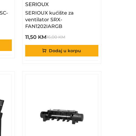
 SureColor SC-T5400M MFP
– SERIOUX Kućište Za Ventilato
SERIOUX
SC-
SERIOUX kućište za
ventilator SRX-
FAN1202IARGB
11,50 KM
16,00 KM
Dodaj u korpu