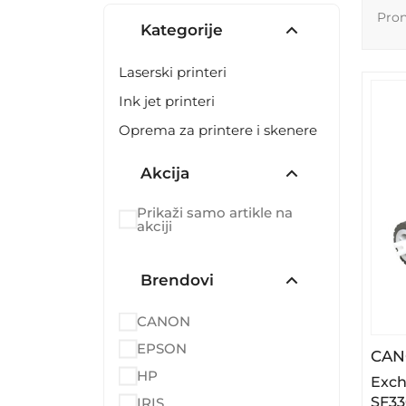
Pro
Kategorije
Laserski printeri
Ink jet printeri
Oprema za printere i skenere
Akcija
Prikaži samo artikle na
akciji
Brendovi
CANON
EPSON
CA
HP
Exch
SF33
IRIS