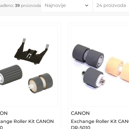
nađeno:
39
proizvoda
– Exchange Roller Kit CANON SF330
– Exchange Rol
NON
CANON
ange Roller Kit CANON
Exchange Roller Kit CA
0
DR-5010