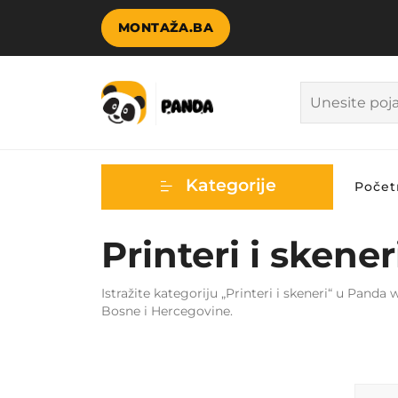
MONTAŽA.BA
Kategorije
Počet
Printeri i skene
Istražite kategoriju „Printeri i skeneri“ u Pand
Bosne i Hercegovine.