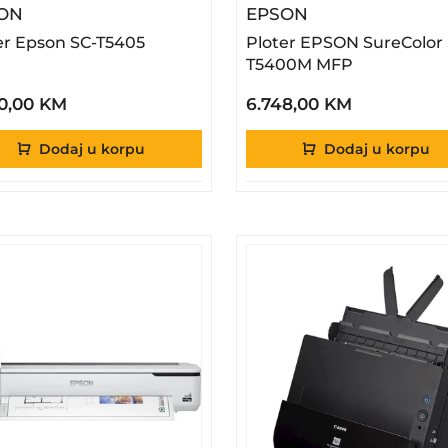
– Ploter Epson SC-T5405
– Ploter EPSON
ON
EPSON
er Epson SC-T5405
Ploter EPSON SureColor 
T5400M MFP
0,00 KM
6.748,00 KM
Dodaj u korpu
Dodaj u korpu