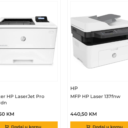
 Printer HP LaserJet Pro M501dn
– MFP HP Laser 137
HP
ter HP LaserJet Pro
MFP HP Laser 137fnw
1dn
,50 KM
440,50 KM
Dodaj u korpu
Dodaj u korpu