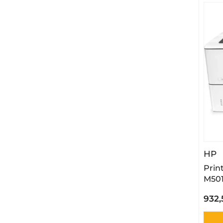
–
HP
Prin
M50
932