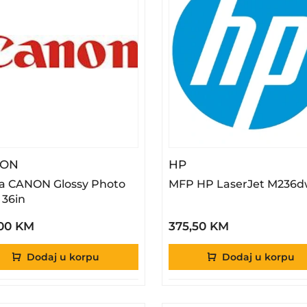
– Rolna CANON Glossy Photo 170g 36in
– MFP HP LaserJet
NON
HP
a CANON Glossy Photo
MFP HP LaserJet M236d
 36in
,00 KM
375,50 KM
Dodaj u korpu
Dodaj u korpu