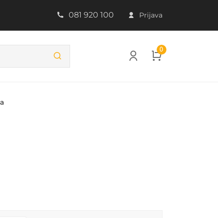
081 920 100
Prijava
0
ba