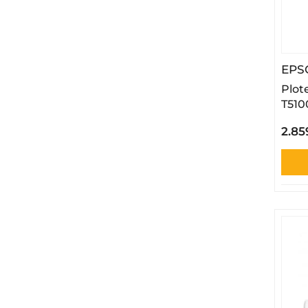
EPS
Plot
T510
2.85