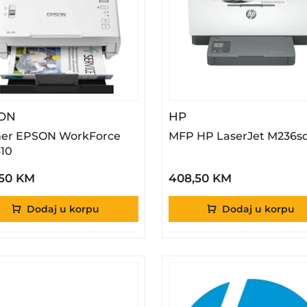
– Skener EPSON WorkForce DS-410
– MFP HP LaserJet 
ON
HP
er EPSON WorkForce
MFP HP LaserJet M236s
10
,50 KM
408,50 KM
Dodaj u korpu
Dodaj u korpu