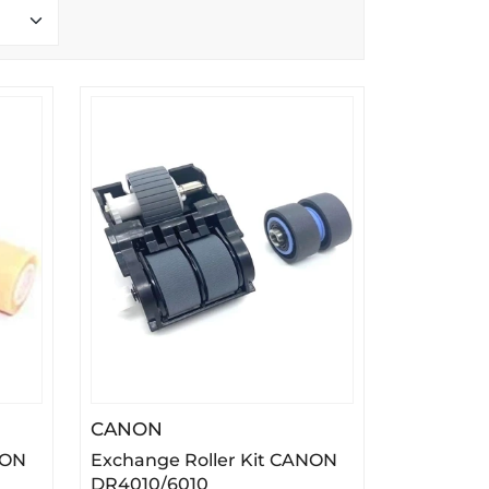
ler Kit CANON DR-5010
– Exchange Roller Kit CANON DR4
CANON
NON
Exchange Roller Kit CANON
DR4010/6010