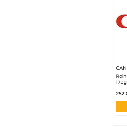
CA
Roln
170g
252