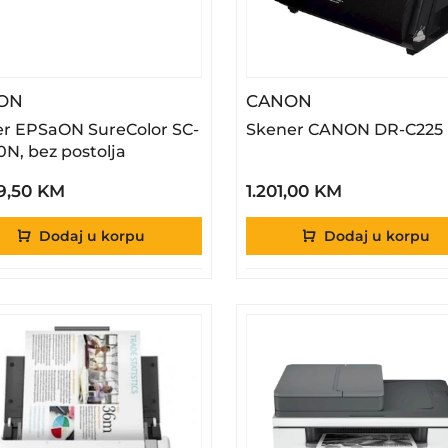
– Ploter EPSaON SureColor SC-T5100N, Bez Posto
– Skener CANON
ON
CANON
er EPSaON SureColor SC-
Skener CANON DR-C225 I
0N, bez postolja
9,50 KM
1.201,00 KM
Dodaj u korpu
Dodaj u korpu