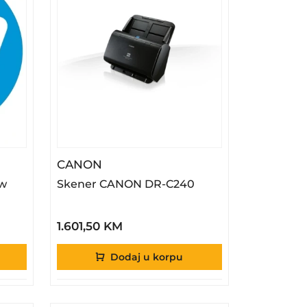
 M236dw
– Skener CANON DR-C240
CANON
w
Skener CANON DR-C240
1.601,50 KM
Dodaj u korpu