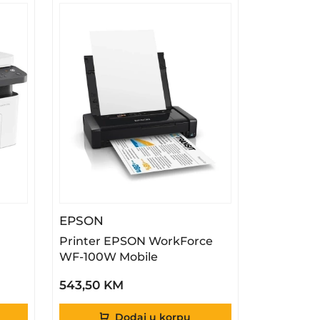
fnw
– Printer EPSON WorkForce WF-1
EPSON
Printer EPSON WorkForce
WF-100W Mobile
543,50 KM
Dodaj u korpu