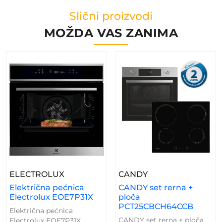
Slični proizvodi
MOŽDA VAS ZANIMA
– Električna Pećnica Electrolux EOE7P
– CANDY Set Rern
ELECTROLUX
CANDY
Električna pećnica
CANDY set rerna +
Electrolux EOE7P31X
ploča
PCT25CBCH64CCB
Električna pećnica
CANDY set rerna + ploča
Electrolux EOE7P31X