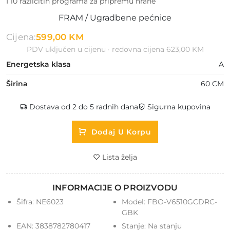
I 10 različitih programa za pripremu hrane
FRAM / Ugradbene pećnice
Cijena:
599,00 KM
PDV uključen u cijenu · redovna cijena 623,00 KM
Energetska klasa
A
Širina
60 CM
Dostava od 2 do 5 radnih dana
Sigurna kupovina
Dodaj U Korpu
Lista želja
INFORMACIJE O PROIZVODU
Šifra:
NE6023
Model:
FBO-V6510GCDRC-
GBK
EAN:
3838782780417
Stanje:
Na stanju