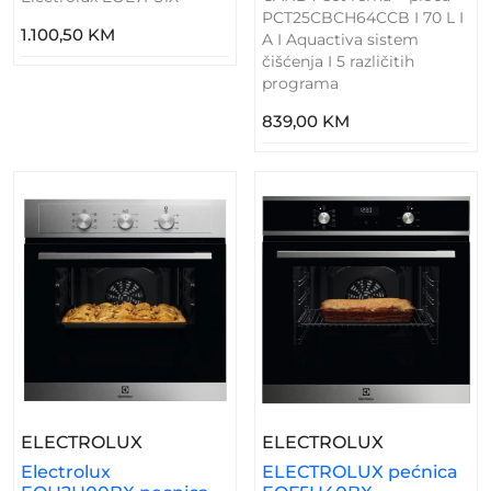
PCT25CBCH64CCB I 70 L I
1.100,50 KM
A I Aquactiva sistem
čišćenja I 5 različitih
programa
839,00 KM
– Electrolux EOH2H00BX Pecnica
– ELECTRO
ELECTROLUX
ELECTROLUX
Electrolux
ELECTROLUX pećnica