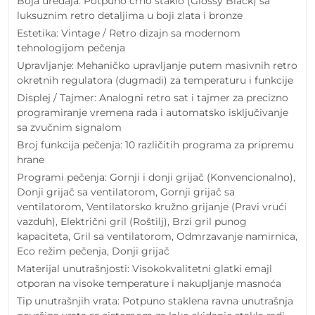
Boja uređaja: Potpuno crno staklo (Glossy Black) sa
luksuznim retro detaljima u boji zlata i bronze
Estetika: Vintage / Retro dizajn sa modernom
tehnologijom pečenja
Upravljanje: Mehaničko upravljanje putem masivnih retro
okretnih regulatora (dugmadi) za temperaturu i funkcije
Displej / Tajmer: Analogni retro sat i tajmer za precizno
programiranje vremena rada i automatsko isključivanje
sa zvučnim signalom
Broj funkcija pečenja: 10 različitih programa za pripremu
hrane
Programi pečenja: Gornji i donji grijač (Konvencionalno),
Donji grijač sa ventilatorom, Gornji grijač sa
ventilatorom, Ventilatorsko kružno grijanje (Pravi vrući
vazduh), Električni gril (Roštilj), Brzi gril punog
kapaciteta, Gril sa ventilatorom, Odmrzavanje namirnica,
Eco režim pečenja, Donji grijač
Materijal unutrašnjosti: Visokokvalitetni glatki emajl
otporan na visoke temperature i nakupljanje masnoća
Tip unutrašnjih vrata: Potpuno staklena ravna unutrašnja