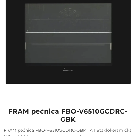
FRAM pećnica FBO-V6510GCDRC-
GBK
FRAM pećnica FBO-V6510GCDRC-GBK I A I Staklokeramička