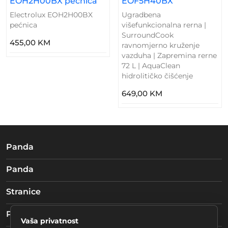
EOH2H00BX pecnica
EOF5H40BX
Electrolux EOH2H00BX
Ugradbena
pećnica
višefunkcionalna rerna |
SurroundCook
455,00 KM
ravnomjerno kruženje
vazduha | Zapremina rerne
72 L | AquaClean
hidrolitičko čišćenje
649,00 KM
Panda
Panda
Stranice
Pratite nas
Vaša privatnost