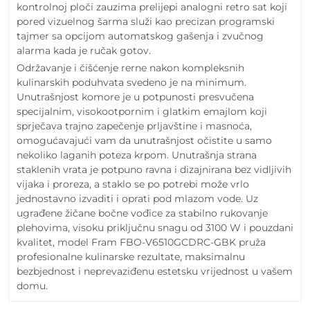
kontrolnoj ploči zauzima prelijepi analogni retro sat koji
pored vizuelnog šarma služi kao precizan programski
tajmer sa opcijom automatskog gašenja i zvučnog
alarma kada je ručak gotov.
Održavanje i čišćenje rerne nakon kompleksnih
kulinarskih poduhvata svedeno je na minimum.
Unutrašnjost komore je u potpunosti presvučena
specijalnim, visokootpornim i glatkim emajlom koji
sprječava trajno zapečenje prljavštine i masnoća,
omogućavajući vam da unutrašnjost očistite u samo
nekoliko laganih poteza krpom. Unutrašnja strana
staklenih vrata je potpuno ravna i dizajnirana bez vidljivih
vijaka i proreza, a staklo se po potrebi može vrlo
jednostavno izvaditi i oprati pod mlazom vode. Uz
ugrađene žičane bočne vođice za stabilno rukovanje
plehovima, visoku priključnu snagu od 3100 W i pouzdani
kvalitet, model Fram FBO-V6510GCDRC-GBK pruža
profesionalne kulinarske rezultate, maksimalnu
bezbjednost i neprevaziđenu estetsku vrijednost u vašem
domu.