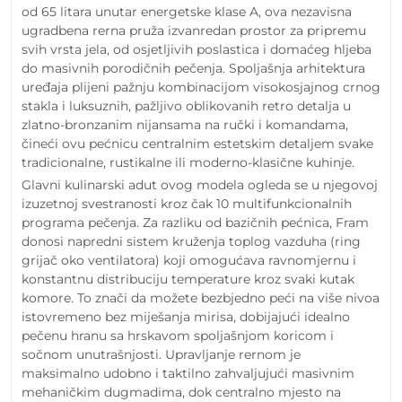
od 65 litara unutar energetske klase A, ova nezavisna
ugradbena rerna pruža izvanredan prostor za pripremu
svih vrsta jela, od osjetljivih poslastica i domaćeg hljeba
do masivnih porodičnih pečenja. Spoljašnja arhitektura
uređaja plijeni pažnju kombinacijom visokosjajnog crnog
stakla i luksuznih, pažljivo oblikovanih retro detalja u
zlatno-bronzanim nijansama na ručki i komandama,
čineći ovu pećnicu centralnim estetskim detaljem svake
tradicionalne, rustikalne ili moderno-klasične kuhinje.
Glavni kulinarski adut ovog modela ogleda se u njegovoj
izuzetnoj svestranosti kroz čak 10 multifunkcionalnih
programa pečenja. Za razliku od bazičnih pećnica, Fram
donosi napredni sistem kruženja toplog vazduha (ring
grijač oko ventilatora) koji omogućava ravnomjernu i
konstantnu distribuciju temperature kroz svaki kutak
komore. To znači da možete bezbjedno peći na više nivoa
istovremeno bez miješanja mirisa, dobijajući idealno
pečenu hranu sa hrskavom spoljašnjom koricom i
sočnom unutrašnjosti. Upravljanje rernom je
maksimalno udobno i taktilno zahvaljujući masivnim
mehaničkim dugmadima, dok centralno mjesto na