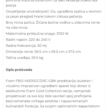
površina vrata sa sistemom za lako skidanje stakla radi
pranja
Osvjetljenje unutrašnjosti: Da, ugrađena sijalica u komori
za jasan pregled hrane tokom ciklusa pečenja
Broj nivoa polica: Žičane bočne vođice u zidovima rerne
na više nivoa
Maksimalna priključna snaga: 3100 W
Radni napon: 220 do 240 V
Radna frekvencija: 50 Hz
Dimenzije rerne: 59.5 cm x 59.5 cm x 57.5 cm
Težina uređaja: 29.5 kg
Opis proizvoda
Fram FBO-V6510GCDRC-GBK predstavlja izuzetan i
vizuelno impresivan ugradbeni aparat koji dolazi iz
ekskluzivne Fram Gold Collection serije, namjenski
projektovan za sve koji žele savršen spoj prefinjene,
bezvremenske vintage estetike i najsavremenijih
kulinarskih funkcija. Sa svojim optimalnim kapacitetom