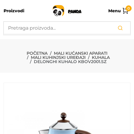
0
Proizvodi
Menu
DELONGHI KU
POČETNA
MALI KUĆANSKI APARATI
MALI KUHINJSKI UREĐAJI
KUHALA
DELONGHI KUHALO KBOV2001.SZ