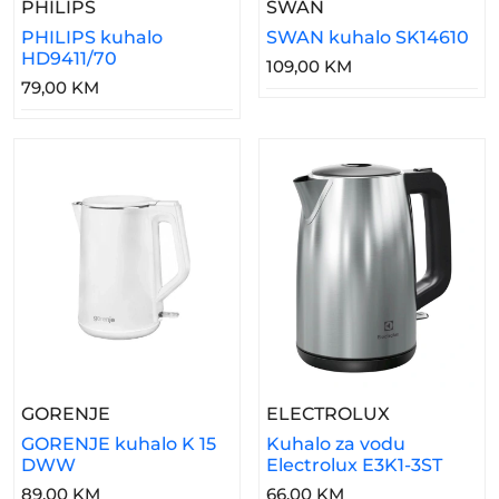
– PHILIPS Kuhalo HD9411/70
– SWAN Kuhalo SK
PHILIPS
SWAN
PHILIPS kuhalo
SWAN kuhalo SK14610
HD9411/70
109,00 KM
79,00 KM
– GORENJE Kuhalo K 15 DWW
– Kuhalo Za
GORENJE
ELECTROLUX
GORENJE kuhalo K 15
Kuhalo za vodu
DWW
Electrolux E3K1-3ST
89,00 KM
66,00 KM