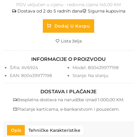
PDV uključen u cijenu · redovna cijena 145,00 KM
Dostava od 2 do 5 radnih dana
Sigurna kupovina
Dodaj U Korpu
Lista želja
INFORMACIJE O PROIZVODU
Šifra:
AV6924
Model:
800439977198
EAN:
800439977198
Stanje:
Na stanju
DOSTAVA I PLAĆANJE
Besplatna dostava na narudžbe iznad 1.000,00 KM.
Plaćanje karticama, e-bankarstvom i pouzećem.
Opis
Tehničke Karakteristike