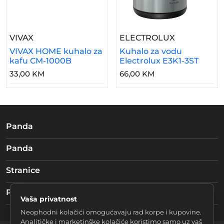
– VIVAX HOME Kuhalo Za Kafu CM-1000B
– Kuhalo Za
VIVAX
ELECTROLUX
VIVAX HOME kuhalo za
Kuhalo za vodu
kafu CM-1000B
Electrolux E3K1-3ST
33,00 KM
66,00 KM
Panda
Panda
Stranice
Pratite nas
Vaša privatnost
Neophodni kolačići omogućavaju rad korpe i kupovine.
Analitičke i marketinške kolačiće koristimo samo uz vaš