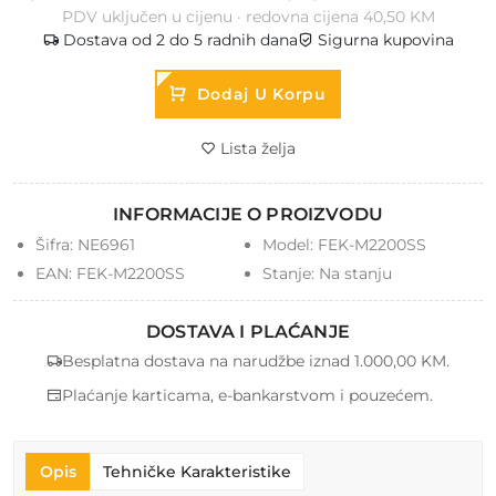
PDV uključen u cijenu · redovna cijena 40,50 KM
Dostava od 2 do 5 radnih dana
Sigurna kupovina
Dodaj U Korpu
Lista želja
INFORMACIJE O PROIZVODU
Šifra:
NE6961
Model:
FEK-M2200SS
EAN:
FEK-M2200SS
Stanje:
Na stanju
DOSTAVA I PLAĆANJE
Besplatna dostava na narudžbe iznad 1.000,00 KM.
Plaćanje karticama, e-bankarstvom i pouzećem.
Opis
Tehničke Karakteristike