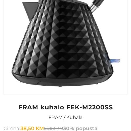
FRAM kuhalo FEK-M2200SS
FRAM / Kuhala
Cijena:
38,50 KM
30% popusta
55,00 KM