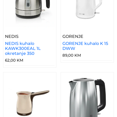
– NEDIS Kuhalo KAWK300EAL 1L Okretanje 3
– GORENJE Kuh
NEDIS
GORENJE
NEDIS kuhalo
GORENJE kuhalo K 15
KAWK300EAL 1L
DWW
okretanje 350
89,00 KM
62,00 KM