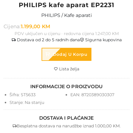
PHILIPS kafe aparat EP2231
PHILIPS / Kafe aparati
Cijena:
1.199,00 KM
PDV uključen u cijenu · redovna cijena 1.247,00 KM
Dostava od 2 do 5 radnih dana
Sigurna kupovina
Dodaj U Korpu
Lista želja
INFORMACIJE O PROIZVODU
Šifra:
ST5633
EAN:
8720389030307
Stanje:
Na stanju
DOSTAVA I PLAĆANJE
Besplatna dostava na narudžbe iznad 1.000,00 KM.