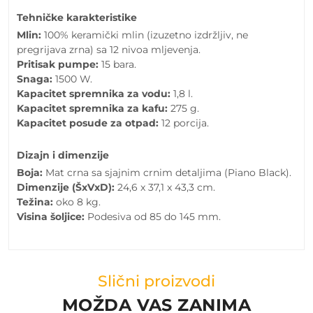
Tehničke karakteristike
Mlin:
100% keramički mlin (izuzetno izdržljiv, ne
pregrijava zrna) sa 12 nivoa mljevenja.
Pritisak pumpe:
15 bara.
Snaga:
1500 W.
Kapacitet spremnika za vodu:
1,8 l.
Kapacitet spremnika za kafu:
275 g.
Kapacitet posude za otpad:
12 porcija.
Dizajn i dimenzije
Boja:
Mat crna sa sjajnim crnim detaljima (Piano Black).
Dimenzije (ŠxVxD):
24,6 x 37,1 x 43,3 cm.
Težina:
oko 8 kg.
Visina šoljice:
Podesiva od 85 do 145 mm.
Slični proizvodi
MOŽDA VAS ZANIMA