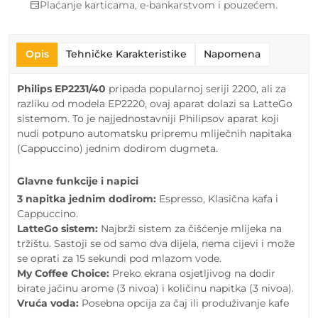
Plaćanje karticama, e-bankarstvom i pouzećem.
Opis
Tehničke Karakteristike
Napomena
Philips EP2231/40
pripada popularnoj seriji 2200, ali za
razliku od modela EP2220, ovaj aparat dolazi sa LatteGo
sistemom. To je najjednostavniji Philipsov aparat koji
nudi potpuno automatsku pripremu mliječnih napitaka
(Cappuccino) jednim dodirom dugmeta.
Glavne funkcije i napici
3 napitka jednim dodirom:
Espresso, Klasična kafa i
Cappuccino.
LatteGo sistem:
Najbrži sistem za čišćenje mlijeka na
tržištu. Sastoji se od samo dva dijela, nema cijevi i može
se oprati za 15 sekundi pod mlazom vode.
My Coffee Choice:
Preko ekrana osjetljivog na dodir
birate jačinu arome (3 nivoa) i količinu napitka (3 nivoa).
Vruća voda:
Posebna opcija za čaj ili produživanje kafe