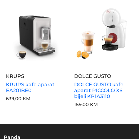
– KRUPS Kafe Aparat EA201BE0
– DOLCE GU
KRUPS
DOLCE GUSTO
KRUPS kafe aparat
DOLCE GUSTO kafe
EA201BE0
aparat PICCOLO XS
bijeli KP1A3110
639,00 KM
159,00 KM
Panda