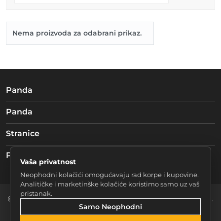
Nema proizvoda za odabrani prikaz.
Panda
Panda
Stranice
Pratite nas
Vaša privatnost
Neophodni kolačići omogućavaju rad korpe i kupovine.
Analitičke i marketinške kolačiće koristimo samo uz vaš
pristanak.
2026 Braća mučke d.o.o. Sarajevo. Sva prava zadržana.
Samo Neophodni
Postavke Kolačića