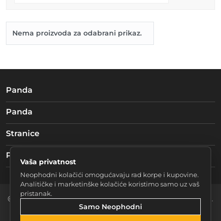
Nema proizvoda za odabrani prikaz.
Panda
Panda
Stranice
Pratite nas
Vaša privatnost
Neophodni kolačići omogućavaju rad korpe i kupovine.
Analitičke i marketinške kolačiće koristimo samo uz vaš
pristanak.
2026 Braća mučke d.o.o. Sarajevo. Sva prava zadržana.
Samo Neophodni
Postavke Kolačića