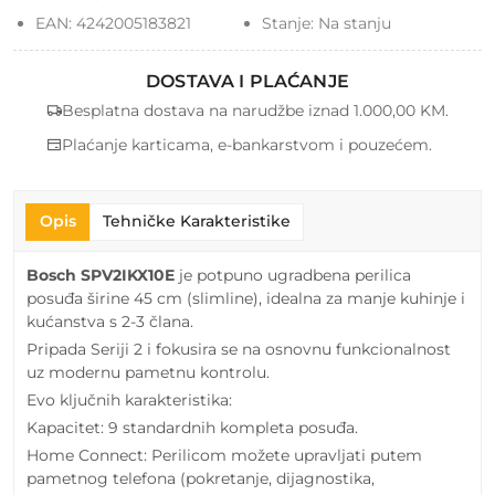
EAN:
4242005183821
Stanje:
Na stanju
DOSTAVA I PLAĆANJE
Besplatna dostava na narudžbe iznad 1.000,00 KM.
Plaćanje karticama, e-bankarstvom i pouzećem.
Opis
Tehničke Karakteristike
Bosch SPV2IKX10E
je potpuno ugradbena perilica
posuđa širine 45 cm (slimline), idealna za manje kuhinje i
kućanstva s 2-3 člana.
Pripada Seriji 2 i fokusira se na osnovnu funkcionalnost
uz modernu pametnu kontrolu.
Evo ključnih karakteristika:
Kapacitet: 9 standardnih kompleta posuđa.
Home Connect: Perilicom možete upravljati putem
pametnog telefona (pokretanje, dijagnostika,