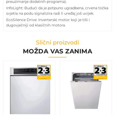
preuzimanje dodatnih programa).
InfoLight: Budući da je potpuno ugradbena, crvena točka
svjetla na podu signalizira radi li uređaj još uvijek.
EcoSilence Drive: Inverterski motor koji je tiši i
dugovječniji od klasičnih motora.
Slični proizvodi
MOŽDA VAS ZANIMA