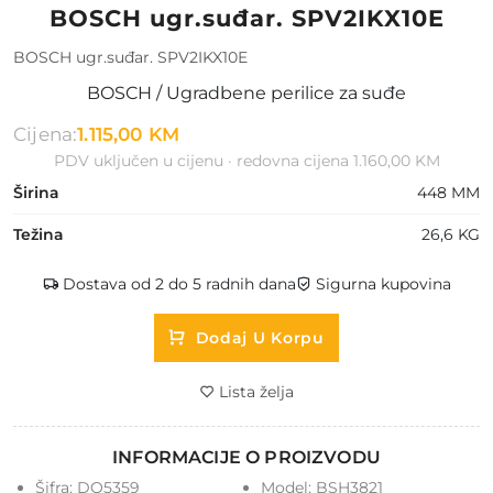
BOSCH ugr.suđar. SPV2IKX10E
BOSCH ugr.suđar. SPV2IKX10E
BOSCH / Ugradbene perilice za suđe
Cijena:
1.115,00 KM
PDV uključen u cijenu · redovna cijena 1.160,00 KM
Širina
448 MM
Težina
26,6 KG
Dostava od 2 do 5 radnih dana
Sigurna kupovina
Dodaj U Korpu
Lista želja
INFORMACIJE O PROIZVODU
Šifra:
DO5359
Model:
BSH3821