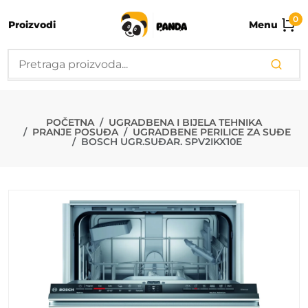
0
Proizvodi
Menu
BOSCH UGR.S
POČETNA
UGRADBENA I BIJELA TEHNIKA
PRANJE POSUĐA
UGRADBENE PERILICE ZA SUĐE
BOSCH UGR.SUĐAR. SPV2IKX10E