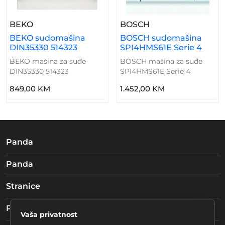
– BEKO Sudomašina DIN35330 514323
– BOSCH Sudomaši
BEKO
BOSCH
BEKO sudomašina
BOSCH sudomašina
DIN35330 514323
SPI4HMS61E Serie 4
BEKO mašina za suđe
BOSCH mašina za suđe
DIN35330 514323
SPI4HMS61E Serie 4
849,00 KM
1.452,00 KM
Panda
Panda
Stranice
Pratite nas
Vaša privatnost