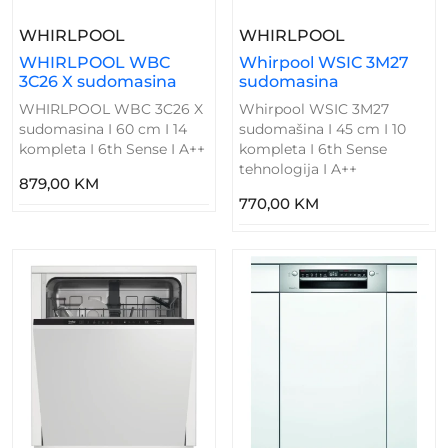
– WHIRLPOOL WBC 3C26 X Sudomasin
– Whirpool 
WHIRLPOOL
WHIRLPOOL
WHIRLPOOL WBC
Whirpool WSIC 3M27
3C26 X sudomasina
sudomasina
WHIRLPOOL WBC 3C26 X
Whirpool WSIC 3M27
sudomasina I 60 cm I 14
sudomašina I 45 cm I 10
kompleta I 6th Sense I A++
kompleta I 6th Sense
tehnologija I A++
879,00 KM
770,00 KM