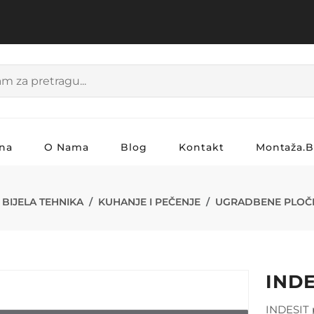
na
O Nama
Blog
Kontakt
Montaža.
 RI 261 X
BIJELA TEHNIKA
KUHANJE I PEČENJE
UGRADBENE PLOČ
INDE
INDESIT p