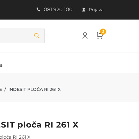
081 920 100
Prijava
0
ba
E
INDESIT PLOČA RI 261 X
SIT ploča RI 261 X
loča RI 261 X