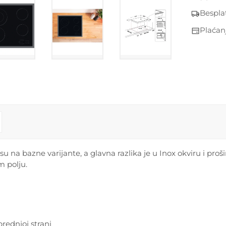
Bespla
Plaćan
su na bazne varijante, a glavna razlika je u Inox okviru i pro
m polju.
rednjoj strani