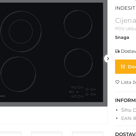
INDESIT
Cijena
PDV uklju
Snaga
Dostav
Dod
Lista ž
INFORM
Šifra:
D
EAN:
8
DOSTAV