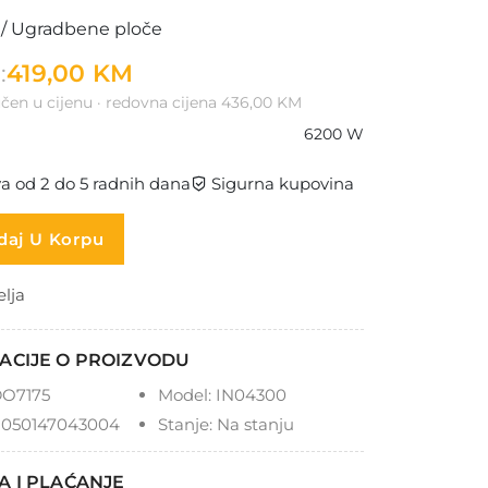
 / Ugradbene ploče
:
419,00 KM
čen u cijenu · redovna cijena 436,00 KM
6200 W
a od 2 do 5 radnih dana
Sigurna kupovina
aj U Korpu
elja
ACIJE O PROIZVODU
O7175
Model:
IN04300
050147043004
Stanje:
Na stanju
A I PLAĆANJE