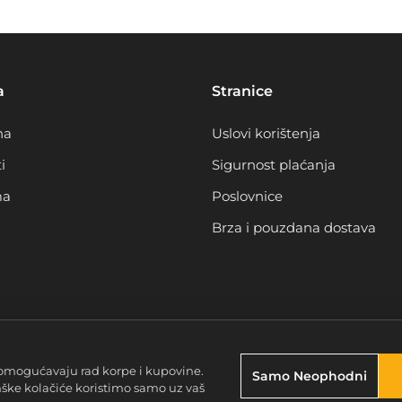
a
Stranice
na
Uslovi korištenja
i
Sigurnost plaćanja
ma
Poslovnice
Brza i pouzdana dostava
omogućavaju rad korpe i kupovine.
Samo Neophodni
nške kolačiće koristimo samo uz vaš
2026 Braća mučke d.o.o. Sarajevo. Sva prava zadržana.