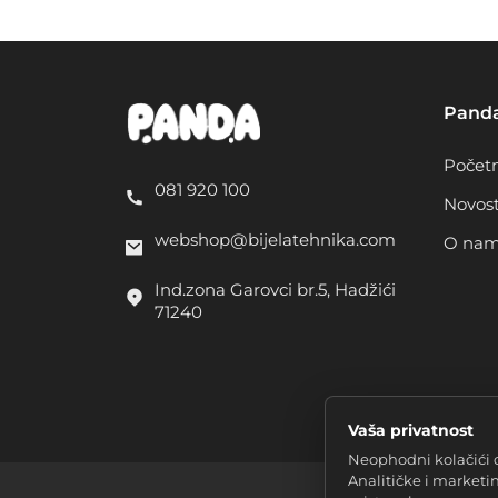
Pand
Počet
081 920 100
Novost
webshop@bijelatehnika.com
O na
Ind.zona Garovci br.5, Hadžići
71240
Vaša privatnost
Neophodni kolačići 
Analitičke i marketi