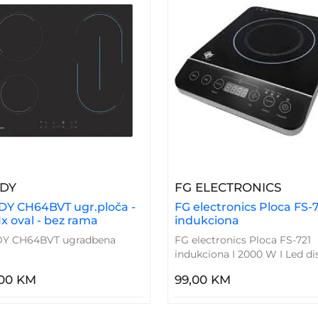
– CANDY CH64BVT Ugr.ploča - 2 Z / 1x Oval - Be
– FG 
DY
FG ELECTRONICS
Y CH64BVT ugr.ploča -
FG electronics Ploca FS-
 1x oval - bez rama
indukciona
Y CH64BVT ugradbena
FG electronics Ploca FS-721
indukciona I 2000 W I Led dis
,00 KM
99,00 KM