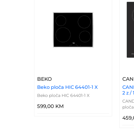
– Beko Ploča HIC 64401-1 X
BEKO
CAN
Beko ploča HIC 64401-1 X
CAND
2 z /
Beko ploča HIC 64401-1 X
CAND
599,00 KM
ploča
459