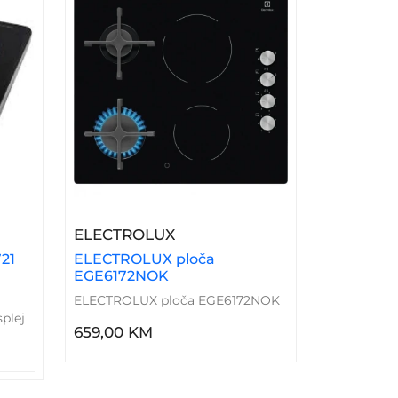
z Rama
Electronics Ploca FS-721 Indukciona
– ELECTROLUX Ploča EGE61
ELECTROLUX
721
ELECTROLUX ploča
EGE6172NOK
ELECTROLUX ploča EGE6172NOK
plej
659,00 KM