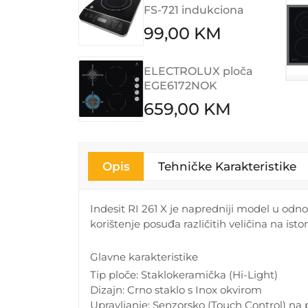
FS-721 indukciona
99,00 KM
ELECTROLUX ploča
EGE6172NOK
659,00 KM
Opis
Tehničke Karakteristike
Indesit RI 261 X je napredniji model u odno
korištenje posuđa različitih veličina na isto
Glavne karakteristike
Tip ploče: Staklokeramička (Hi-Light)
Dizajn: Crno staklo s Inox okvirom
Upravljanje: Senzorsko (Touch Control) na p