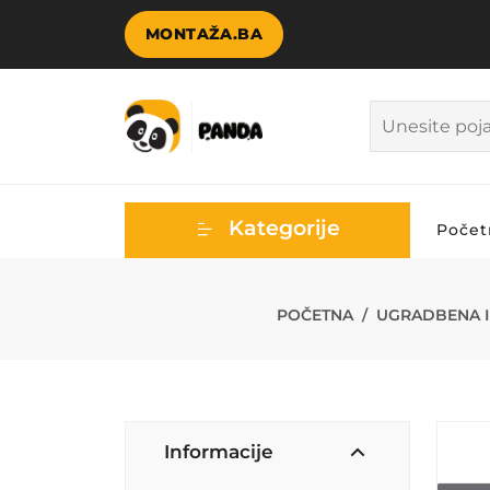
MONTAŽA.BA
Kategorije
Počet
INDESIT PLOČA
POČETNA
UGRADBENA I 
Informacije