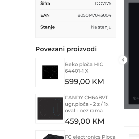
Šifra
DO7175
EAN
8050147043004
Stanje
Na stanju
Povezani proizvodi
Beko ploča HIC
64401-1 X
599,00 KM
CANDY CH64BVT
ugr.ploča - 2 z / 1x
oval - bez rama
459,00 KM
FG electronics Ploca