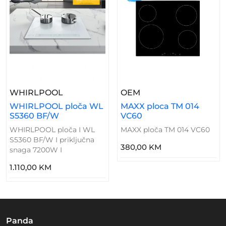
– WHIRLPOOL Ploča WL S5360 BF/W
– MAXX Ploca TM 01
WHIRLPOOL
OEM
WHIRLPOOL ploča WL
MAXX ploca TM 014
S5360 BF/W
VC60
WHIRLPOOL ploča I WL
MAXX ploča TM 014 VC60
S5360 BF/W I priključna
380,00 KM
snaga 7200W I
1.110,00 KM
Panda