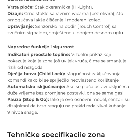
Vrsta ploče:
Staklokeramička (Hi-Light).
Dizajn:
Crno staklo sa ravnim ivicama (bez okvira), što
omogućava lakše čišćenje i moderan izgled.
Upravljanje:
Senzorsko na dodir (Touch Control) sa
zvučnim signalom, smješteno u donjem desnom uglu.
Napredne funkcije i sigurnost
Indikatori preostale topline:
Vizuelni prikaz koji
pokazuje koja je zona još uvijek vruća, čime se smanjuje
rizik od nezgoda.
Dječija brava (Child Lock):
Mogućnost zaključavanja
komandi kako bi se spriječilo neovlašteno korištenje.
Automatsko isključivanje:
Ako se ploča ostavi uključena
duže vrijeme bez promjene postavki, ona se sama gasi.
Pauza (Stop & Go):
Iako je ovo osnovni model, senzori su
dizajnirani da brzo reaguju na prekid rada.Nivoi kuhanja:
9 nivoa snage.
Tehničke specifikacije zona