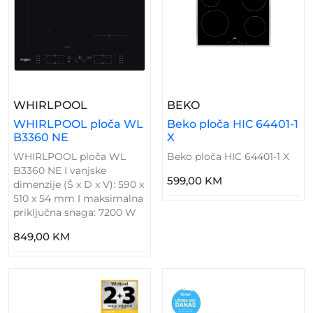
– WHIRLPOOL Ploča WL B3360 NE
– Beko Ploča HIC 64
WHIRLPOOL
BEKO
WHIRLPOOL ploča WL
Beko ploča HIC 64401-1
B3360 NE
X
WHIRLPOOL ploča WL
Beko ploča HIC 64401-1 X
B3360 NE I vanjske
599,00 KM
dimenzije (Š x D x V): 590 x
510 x 54 mm I maksimalna
priključna snaga: 7200 W
849,00 KM