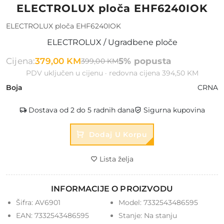
ELECTROLUX ploča EHF6240IOK
ELECTROLUX ploča EHF6240IOK
ELECTROLUX / Ugradbene ploče
Cijena:
379,00 KM
5% popusta
399,00 KM
PDV uključen u cijenu · redovna cijena 394,50 KM
Boja
CRNA
Dostava od 2 do 5 radnih dana
Sigurna kupovina
Dodaj U Korpu
Lista želja
INFORMACIJE O PROIZVODU
Šifra:
AV6901
Model:
7332543486595
EAN:
7332543486595
Stanje:
Na stanju