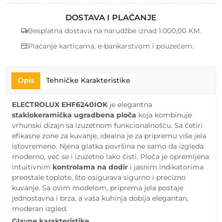
DOSTAVA I PLAĆANJE
Besplatna dostava na narudžbe iznad 1.000,00 KM.
Plaćanje karticama, e-bankarstvom i pouzećem.
Opis
Tehničke Karakteristike
ELECTROLUX EHF6240IOK
je elegantna
staklokeramička ugradbena ploča
koja kombinuje
vrhunski dizajn sa izuzetnom funkcionalnošću. Sa četiri
efikasne zone za kuvanje, idealna je za pripremu više jela
istovremeno. Njena glatka površina ne samo da izgleda
moderno, već se i izuzetno lako čisti. Ploča je opremljena
intuitivnim
kontrolama na dodir
i jasnim indikatorima
preostale toplote, što osigurava sigurno i precizno
kuvanje. Sa ovim modelom, priprema jela postaje
jednostavna i brza, a vaša kuhinja dobija elegantan,
moderan izgled.
Glavne karakteristike