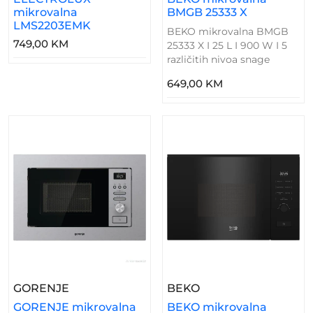
mikrovalna
BMGB 25333 X
LMS2203EMK
BEKO mikrovalna BMGB
749,00 KM
25333 X I 25 L I 900 W I 5
različitih nivoa snage
649,00 KM
– GORENJE Mikrovalna BM 201 AG1X
– BEKO Mikrovalna
GORENJE
BEKO
GORENJE mikrovalna
BEKO mikrovalna