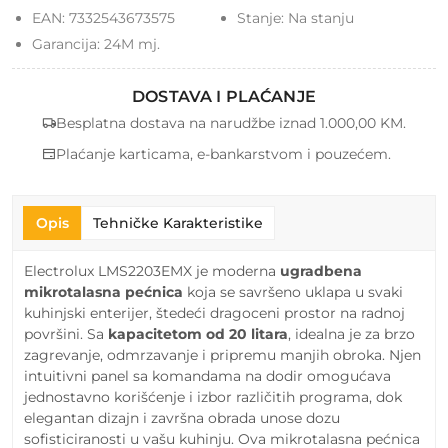
EAN:
7332543673575
Stanje:
Na stanju
Garancija:
24M mj.
DOSTAVA I PLAĆANJE
Besplatna dostava na narudžbe iznad 1.000,00 KM.
Plaćanje karticama, e-bankarstvom i pouzećem.
Opis
Tehničke Karakteristike
Electrolux LMS2203EMX je moderna
ugradbena
mikrotalasna pećnica
koja se savršeno uklapa u svaki
kuhinjski enterijer, štedeći dragoceni prostor na radnoj
površini. Sa
kapacitetom od 20 litara
, idealna je za brzo
zagrevanje, odmrzavanje i pripremu manjih obroka. Njen
intuitivni panel sa komandama na dodir omogućava
jednostavno korišćenje i izbor različitih programa, dok
elegantan dizajn i završna obrada unose dozu
sofisticiranosti u vašu kuhinju. Ova mikrotalasna pećnica