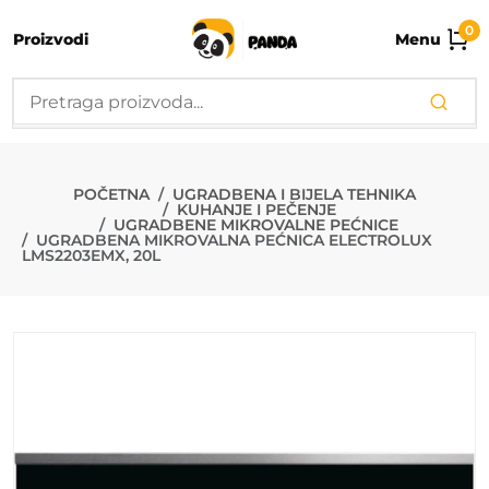
0
Proizvodi
Menu
UGRADBENA M
POČETNA
UGRADBENA I BIJELA TEHNIKA
KUHANJE I PEČENJE
UGRADBENE MIKROVALNE PEĆNICE
UGRADBENA MIKROVALNA PEĆNICA ELECTROLUX
LMS2203EMX, 20L