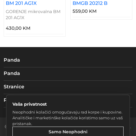
BM 201 AG1X
BMGB 20212 B
559,00 KM
GORENJE mikrovalna BM
201 AG1X
430,00 KM
Panda
Panda
Stranice
Pratite nas
Vaša privatnost
Neophodni kolačići omogućavaju rad korpe i kupovine.
Analitičke i marketinške kolačiće koristimo samo uz vaš
pristanak.
2026 Braća mučke d.o.o. Sarajevo. Sva prava zadržana.
Samo Neophodni