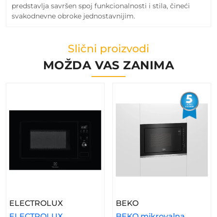
predstavlja savršen spoj funkcionalnosti i stila, čineći
svakodnevne obroke jednostavnijim.
Slični proizvodi
MOŽDA VAS ZANIMA
– ELECTROLUX Mikrovalna LMS2203E
– BEKO Mikrovalna
ELECTROLUX
BEKO
ELECTROLUX
BEKO mikrovalna