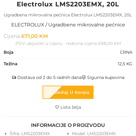
Electrolux LMS2203EMX, 20L
Ugradbena mikrovalna pećnica Electrolux LMS2203EMX, 20L
ELECTROLUX / Ugradbene mikrovalne pećnice
Cijena:
671,00 KM
PDV uključen u cijenu · redovna cijena 698,00 KM
Boja
CRNA
Težina
12,5 KG
Dostava od 2 do 5 radnih dana
Sigurna kupovina
Dodaj U Korpu
Lista želja
INFORMACIJE O PROIZVODU
Šifra:
LMS2203EMX
Model:
LMS2203EMX