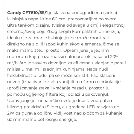
Candy CFT610/5S/1
je klasična podugradbena (zidna)
kuhinjska napa širine 60 cm, prepoznatljiva po svom
ultra tankom dizajnu (visina od svega 8 cm) i elegantnoj
srebrnoj/sivoj boji. Zbog svojih kompaktnih dimenzija,
idealna je za manje kuhinje jer se može montirati
direktno na zid ili ispod kuhinjskog elementa, čime se
maksimalno štedi prostor. Opremljena je jednim
motorom koji pruža maksimalni protok zraka od 209
m³/h, što je sasvim dovoljno za efikasno uklanjanje pare i
mirisa u malim i srednjim kuhinjama. Napa nudi
fleksibilnost u radu, pa se može koristiti kao klasični
odvod (izbacivanje zraka vani) ili u režimu recirkulacije
(pročišćavanje zraka i vraćanje nazad u prostoriju
pomoću ugljenog filtera koji dolazi u pakovanju).
Upravljanje je mehaničko i vrlo jednostavno putem
kliznog prekidača (Slider), a ugrađena LED rasvjeta od
2W osigurava odličnu vidljivost nad pločom za kuhanje
uz minimalnu potrošnju energije.