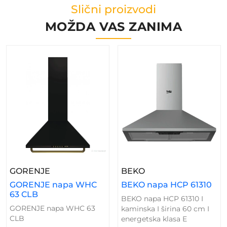
Slični proizvodi
MOŽDA VAS ZANIMA
– GORENJE Napa WHC 63 CLB
– BEKO Napa HCP 6
GORENJE
BEKO
GORENJE napa WHC
BEKO napa HCP 61310
63 CLB
BEKO napa HCP 61310 I
GORENJE napa WHC 63
kaminska I širina 60 cm I
CLB
energetska klasa E