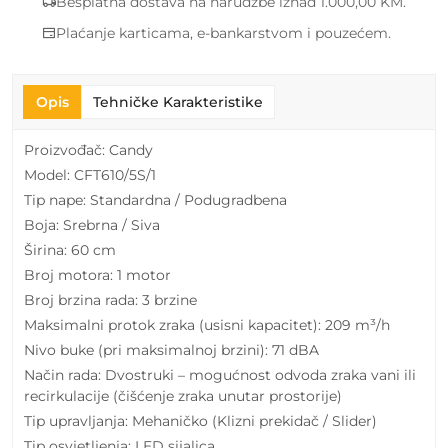
Besplatna dostava na narudžbe iznad 1.000,00 KM.
Plaćanje karticama, e-bankarstvom i pouzećem.
Opis
Tehničke Karakteristike
Proizvođač: Candy
Model: CFT610/5S/1
Tip nape: Standardna / Podugradbena
Boja: Srebrna / Siva
Širina: 60 cm
Broj motora: 1 motor
Broj brzina rada: 3 brzine
Maksimalni protok zraka (usisni kapacitet): 209 m³/h
Nivo buke (pri maksimalnoj brzini): 71 dBA
Način rada: Dvostruki – mogućnost odvoda zraka vani ili
recirkulacije (čišćenje zraka unutar prostorije)
Tip upravljanja: Mehaničko (Klizni prekidač / Slider)
Tip osvjetljenja: LED sijalica