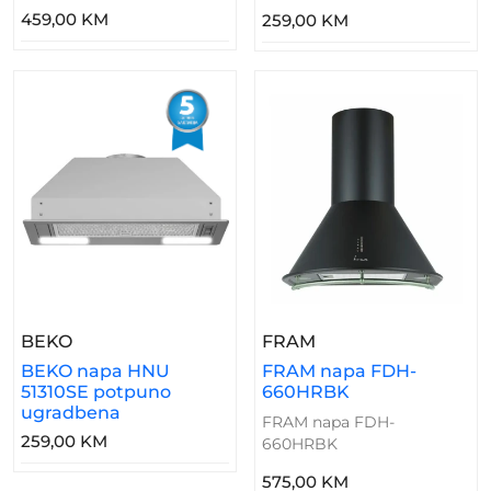
459,00 KM
259,00 KM
– BEKO Napa HNU 51310SE Potpuno Ugradben
– FRAM Napa FDH
BEKO
FRAM
BEKO napa HNU
FRAM napa FDH-
51310SE potpuno
660HRBK
ugradbena
FRAM napa FDH-
259,00 KM
660HRBK
575,00 KM