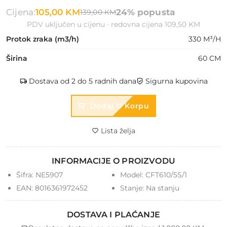
Cijena:
105,00 KM
24% popusta
139,00 KM
PDV uključen u cijenu · redovna cijena 109,50 KM
Protok zraka (m3/h)
330 M³/H
Širina
60 CM
Dostava od 2 do 5 radnih dana
Sigurna kupovina
Dodaj U Korpu
Lista želja
INFORMACIJE O PROIZVODU
Šifra:
NE5907
Model:
CFT610/5S/1
EAN:
8016361972452
Stanje:
Na stanju
DOSTAVA I PLAĆANJE