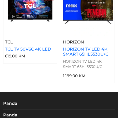
– TCL TV 50V6C 4K LED
– HORIZON TV 
TCL
HORIZON
TCL TV 50V6C 4K LED
HORIZON TV LED 4K
SMART 65HL5530U/C
619,00 KM
HORIZON TV LED 4K
SMART 65HL5530U/C
1.199,00 KM
Panda
Panda