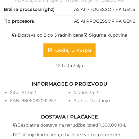
PDV uključen u cijenu · redovna cijena 1.008,00 KM
Brzina procesora (ghz)
Α5 AI PROCESSOR 4K GEN6
Tip procesora
Α5 AI PROCESSOR 4K GEN6
Dostava od 2 do 5 radnih dana
Sigurna kupovina
Dodaj U Korpu
Lista želja
INFORMACIJE O PROIZVODU
Šifra:
ST3512
Model:
3512
EAN:
8806087092257
Stanje:
Na stanju
DOSTAVA I PLAĆANJE
Besplatna dostava na narudžbe iznad 1.000,00 KM.
Plaćanje karticama, e-bankarstvom i pouzećem.