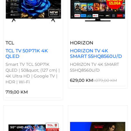
– TCL TV 50P71K 4K QLED
– HORIZON TV 
TCL
HORIZON
TCL TV 50P71K 4K
HORIZON TV 4K
QLED
SMART 55HQ8560U/D
Smart TV TCL 50P71K
HORIZON TV 4K SMART
QLED | 50&quot; (127 cm) |
55HQ8560U/D
4K Ultra HD | Google TV |
629,00 KM
1.079,00 KM
HDR | Wi-Fi
719,00 KM