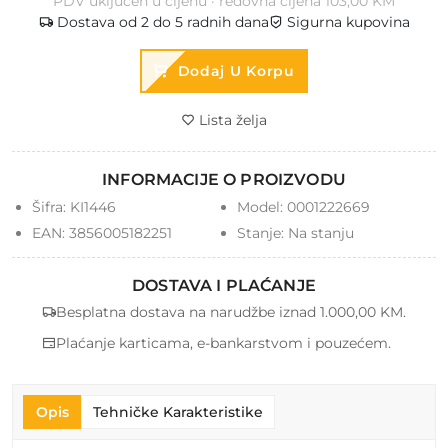
PDV uključen u cijenu · redovna cijena 103,00 KM
Dostava od 2 do 5 radnih dana
Sigurna kupovina
Dodaj U Korpu
Lista želja
INFORMACIJE O PROIZVODU
Šifra:
KI1446
Model:
0001222669
EAN:
3856005182251
Stanje:
Na stanju
DOSTAVA I PLAĆANJE
Besplatna dostava na narudžbe iznad 1.000,00 KM.
Plaćanje karticama, e-bankarstvom i pouzećem.
Opis
Tehničke Karakteristike