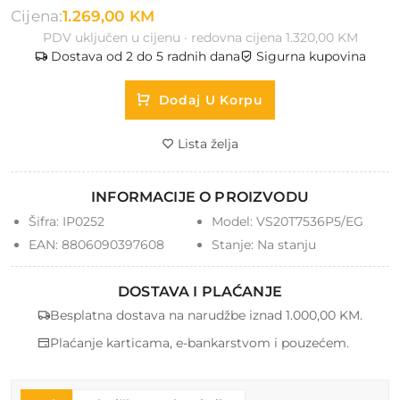
Cijena:
1.269,00 KM
PDV uključen u cijenu · redovna cijena 1.320,00 KM
Dostava od 2 do 5 radnih dana
Sigurna kupovina
Dodaj U Korpu
Lista želja
INFORMACIJE O PROIZVODU
Šifra:
IP0252
Model:
VS20T7536P5/EG
EAN:
8806090397608
Stanje:
Na stanju
DOSTAVA I PLAĆANJE
Besplatna dostava na narudžbe iznad 1.000,00 KM.
Plaćanje karticama, e-bankarstvom i pouzećem.