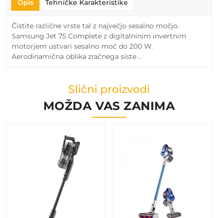
Opis
Tehničke Karakteristike
Čistite različne vrste tal z največjo sesalno močjo.
Samsung Jet 75 Complete z digitalninim invertnim
motorjem ustvari sesalno moč do 200 W.
Aerodinamična oblika zračnega siste ..
Slični proizvodi
MOŽDA VAS ZANIMA