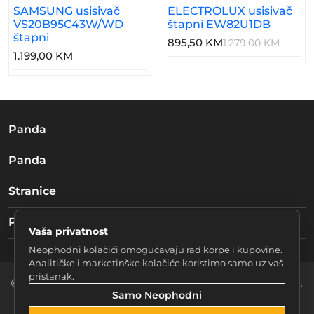
SAMSUNG usisivač
ELECTROLUX usisivač
VS20B95C43W/WD
štapni EW82U1DB
štapni
895,50 KM
1.279,00 KM
1.199,00 KM
Panda
Panda
Stranice
Pratite nas
Vaša privatnost
Neophodni kolačići omogućavaju rad korpe i kupovine.
Analitičke i marketinške kolačiće koristimo samo uz vaš
pristanak.
2026 Braća mučke d.o.o. Sarajevo. Sva prava zadržana.
Samo Neophodni
Postavke Kolačića