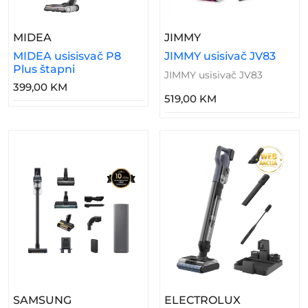
– MIDEA Usisisvač P8 Plus Štapni
– JIMMY Usisivač J
MIDEA
JIMMY
MIDEA usisisvač P8
JIMMY usisivač JV83
Plus štapni
JIMMY usisivač JV83
399,00 KM
519,00 KM
– SAMSUNG Usisivač VS20B95C43W/WD Š
– ELECTROL
SAMSUNG
ELECTROLUX