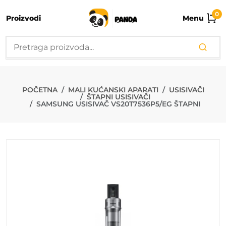
0
Proizvodi
Menu
SAMSUNG USI
POČETNA
MALI KUĆANSKI APARATI
USISIVAČI
ŠTAPNI USISIVAČI
SAMSUNG USISIVAČ VS20T7536P5/EG ŠTAPNI