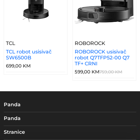
– TCL Robot Usisivač SW6500B
– ROBOROCK U
TCL
ROBOROCK
TCL robot usisivač
ROBOROCK usisivač
SW6500B
robot Q7TFP52-00 Q7
TF+ CRNI
699,00 KM
599,00 KM
759,00 KM
Panda
Panda
Stranice