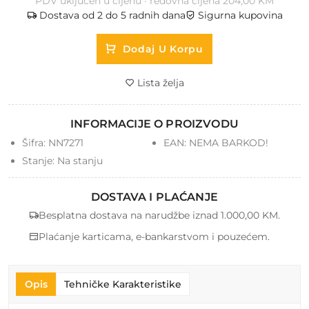
PDV uključen u cijenu · redovna cijena 204,00 KM
Dostava od 2 do 5 radnih dana
Sigurna kupovina
Dodaj U Korpu
Lista želja
INFORMACIJE O PROIZVODU
Šifra:
NN7271
EAN:
NEMA BARKOD!
Stanje:
Na stanju
DOSTAVA I PLAĆANJE
Besplatna dostava na narudžbe iznad 1.000,00 KM.
Plaćanje karticama, e-bankarstvom i pouzećem.
Opis
Tehničke Karakteristike