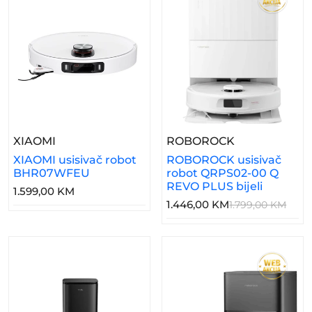
– XIAOMI Usisivač Robot BHR07WFEU
– ROBOROCK U
XIAOMI
ROBOROCK
XIAOMI usisivač robot
ROBOROCK usisivač
BHR07WFEU
robot QRPS02-00 Q
REVO PLUS bijeli
1.599,00 KM
1.446,00 KM
1.799,00 KM