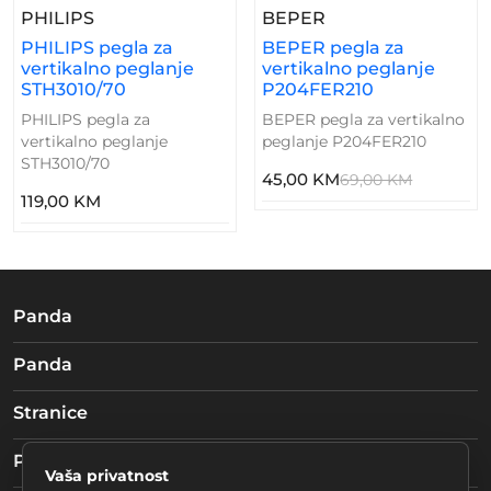
– PHILIPS Pegla Za Vertikalno Peglanje STH
– BEPER Pegla Za 
PHILIPS
BEPER
PHILIPS pegla za
BEPER pegla za
vertikalno peglanje
vertikalno peglanje
STH3010/70
P204FER210
PHILIPS pegla za
BEPER pegla za vertikalno
vertikalno peglanje
peglanje P204FER210
STH3010/70
45,00 KM
69,00 KM
119,00 KM
Panda
Panda
Stranice
Pratite nas
Vaša privatnost