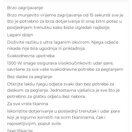
Brzo zagrijavanje
Brzo munjevito vrijeme zagrijavanje od 15 sekundi sve je
što je potrebno za brza dotjerivanja ili onaj bitni potez u
posljednjem trenutku kako biste izgledali najbolje.
Lagani dzajn
Doživite razliku s ultra laganim okvirom. Njega odjeće
nikada nije bila ugodnija ili prikladnija.
Svakodnevna upotreba
1300 W snage osigurava visokoučinkoviti udar pare,
savršene za sve vaše svakodnevne potrebe za peglanjem
Bez daske za peglanje
Otkrijte lakšu njegu odjeće svaki dan bez potrebe za
daskom za peglanje. Jednostavna vješalica je sve što je
potrebno za glatku odjeću bez nabora.
Za sve vrste tkanina
Iskoristite dotjerivanje u posljednji trenutak i udar pare
koji je sigurno koristiti na svim tkaninama, čak i
najosetljivijim, poput svile.
Specifikacije