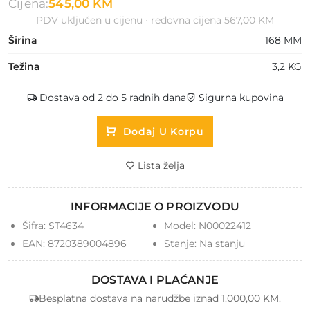
Cijena:
545,00 KM
PDV uključen u cijenu · redovna cijena 567,00 KM
Širina
168 MM
Težina
3,2 KG
Dostava od 2 do 5 radnih dana
Sigurna kupovina
Dodaj U Korpu
Lista želja
INFORMACIJE O PROIZVODU
Šifra:
ST4634
Model:
N00022412
EAN:
8720389004896
Stanje:
Na stanju
DOSTAVA I PLAĆANJE
Besplatna dostava na narudžbe iznad 1.000,00 KM.