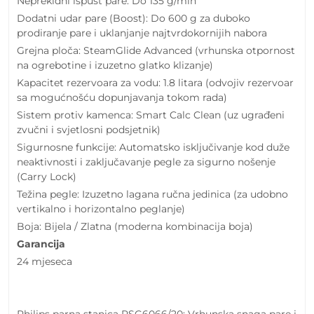
Neprekidni ispust pare: Do 135 g/min
Dodatni udar pare (Boost): Do 600 g za duboko
prodiranje pare i uklanjanje najtvrdokornijih nabora
Grejna ploča: SteamGlide Advanced (vrhunska otpornost
na ogrebotine i izuzetno glatko klizanje)
Kapacitet rezervoara za vodu: 1.8 litara (odvojiv rezervoar
sa mogućnošću dopunjavanja tokom rada)
Sistem protiv kamenca: Smart Calc Clean (uz ugrađeni
zvučni i svjetlosni podsjetnik)
Sigurnosne funkcije: Automatsko isključivanje kod duže
neaktivnosti i zaključavanje pegle za sigurno nošenje
(Carry Lock)
Težina pegle: Izuzetno lagana ručna jedinica (za udobno
vertikalno i horizontalno peglanje)
Boja: Bijela / Zlatna (moderna kombinacija boja)
Garancija
24 mjeseca