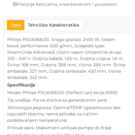
Plaćanje karticama, e-bankarstvom i pouzećem.
Opis
Tehničke Karakteristike
Philips PSG6066/20. Snaga glačala: 2400 W, Steam
boost performance: 600 g/min, Soleplate type:
SteamGlide Advanced. Ulazni napon izmjenične struje:
220 - 240 V. Duljina kabela: 1,65 m, Duljina crijeva: 1,6 m.
Širina: 168 mm, Dubina: 368 mm, Visina: 269 mm. Širina
ambalaže: 227 mm, Dubina ambalaže: 430 mm, Visina
ambalaže: 342 mm
Specifikacije
Model: Philips PSG6066/20 (PerfectCare serija 6000)
Tip uređaja: Parna stanica sa generatorom pare
Tehnologija peglanja: OptimalTEMP (garantovano bez
izgorjelih tkanina, nema potrebe za ručnim
podešavanjem temperature)
Pritisak pare: Maksimalni pritisak pumpe do 8 bar