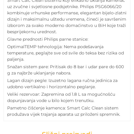
Smart Calc Clean sistemu koji efikasno uklanja kamenac
uz zvučne i svjetlosne podsjetnike. Philips PSG6066/20
kombinuje vrhunske performanse, elegantan bijelo-zlatni
dizajn i maksimalnu uštedu vremena, čineći je savršenim
izborom za svako moderno domaćinstvo u BiH koje traži
besprijekornu urednost.
Glavne prednosti Philips parne stanice:
OptimalTEMP tehnologija: Nema podešavanja
temperature, peglajte sve od svile do teksa bez rizika od
paljenja.
Snažan sistem pare: Pritisak do 8 bar i udar pare do 600
g za najbrže uklanjanje nabora.
Lagan dizajn pegle: Izuzetno lagana ručna jedinica za
udobno vertikalno i horizontalno peglanje.
Veliki rezervoar: Zapremina od 1.8 L sa mogućnošću
dopunjavanja vode u bilo kojem trenutku.
Pametno čišćenje kamenca: Smart Calc Clean sistem
produžava vijek trajanja aparata uz priloženi spremnik.