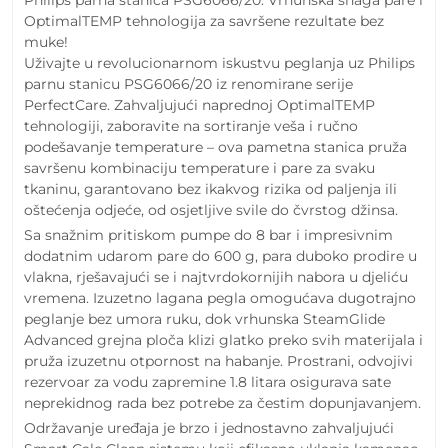
Philips parna stanica PSG6066/20: Vrhunska snaga pare i
OptimalTEMP tehnologija za savršene rezultate bez
muke!
Uživajte u revolucionarnom iskustvu peglanja uz Philips
parnu stanicu PSG6066/20 iz renomirane serije
PerfectCare. Zahvaljujući naprednoj OptimalTEMP
tehnologiji, zaboravite na sortiranje veša i ručno
podešavanje temperature – ova pametna stanica pruža
savršenu kombinaciju temperature i pare za svaku
tkaninu, garantovano bez ikakvog rizika od paljenja ili
oštećenja odjeće, od osjetljive svile do čvrstog džinsa.
Sa snažnim pritiskom pumpe do 8 bar i impresivnim
dodatnim udarom pare do 600 g, para duboko prodire u
vlakna, rješavajući se i najtvrdokornijih nabora u djeliću
vremena. Izuzetno lagana pegla omogućava dugotrajno
peglanje bez umora ruku, dok vrhunska SteamGlide
Advanced grejna ploča klizi glatko preko svih materijala i
pruža izuzetnu otpornost na habanje. Prostrani, odvojivi
rezervoar za vodu zapremine 1.8 litara osigurava sate
neprekidnog rada bez potrebe za čestim dopunjavanjem.
Održavanje uređaja je brzo i jednostavno zahvaljujući