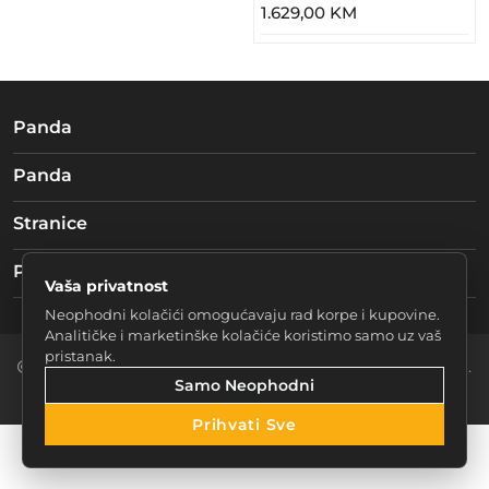
1.629,00 KM
Panda
Panda
Stranice
Pratite nas
Vaša privatnost
Neophodni kolačići omogućavaju rad korpe i kupovine.
Analitičke i marketinške kolačiće koristimo samo uz vaš
pristanak.
2026 Braća mučke d.o.o. Sarajevo. Sva prava zadržana.
Samo Neophodni
Postavke Kolačića
Prihvati Sve