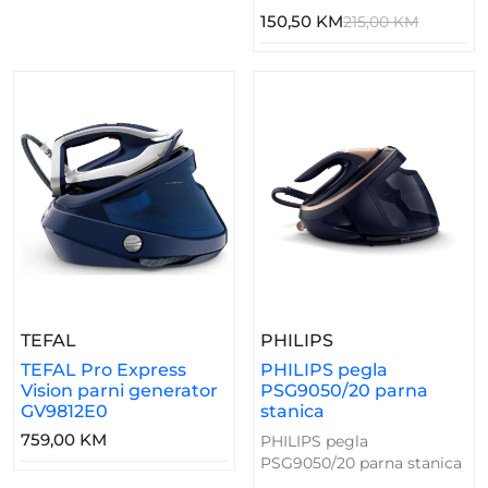
150,50 KM
215,00 KM
– TEFAL Pro Express Vision Parni Generator G
– PHILIPS Pegla 
TEFAL
PHILIPS
TEFAL Pro Express
PHILIPS pegla
Vision parni generator
PSG9050/20 parna
GV9812E0
stanica
759,00 KM
PHILIPS pegla
PSG9050/20 parna stanica