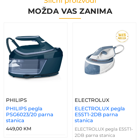
Slični proizvodi
MOŽDA VAS ZANIMA
– PHILIPS Pegla PSG6023/20 Parna Stanica
– ELECTROL
PHILIPS
ELECTROLUX
PHILIPS pegla
ELECTROLUX pegla
PSG6023/20 parna
E5ST1-2DB parna
stanica
stanica
449,00 KM
ELECTROLUX pegla E5ST1-
2DB parna stanica