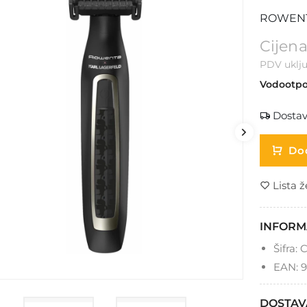
ROWENTA
Cijena
PDV uklju
Vodootpo
Dostav
Dod
Lista ž
INFORM
Šifra:
C
EAN:
9
DOSTAV