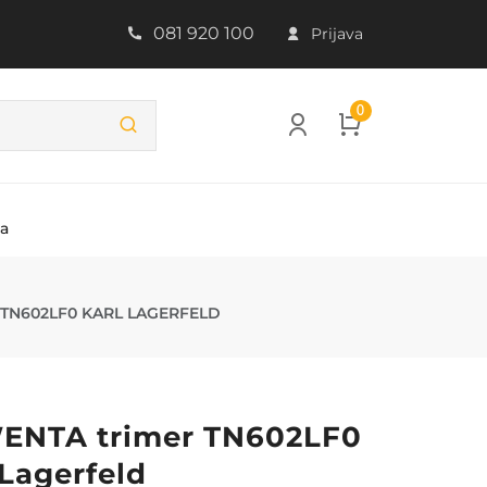
081 920 100
Prijava
0
ba
0 KARL LAGER
TN602LF0 KARL LAGERFELD
ENTA trimer TN602LF0
 Lagerfeld