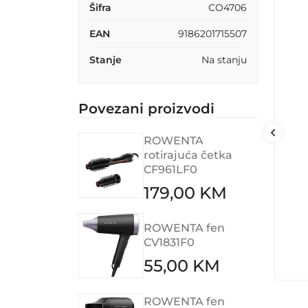
Šifra
CO4706
EAN
9186201715507
Stanje
Na stanju
Povezani proizvodi
ROWENTA
rotirajuća četka
CF961LF0
179,00 KM
ROWENTA fen
CV1831F0
55,00 KM
ROWENTA fen