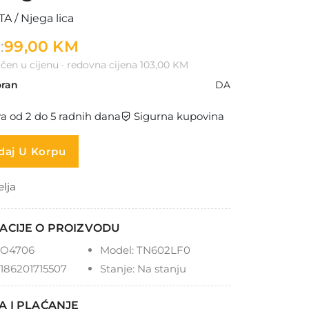
 / Njega lica
:
99,00 KM
čen u cijenu · redovna cijena 103,00 KM
ran
DA
a od 2 do 5 radnih dana
Sigurna kupovina
aj U Korpu
elja
ACIJE O PROIZVODU
O4706
Model:
TN602LF0
186201715507
Stanje:
Na stanju
A I PLAĆANJE