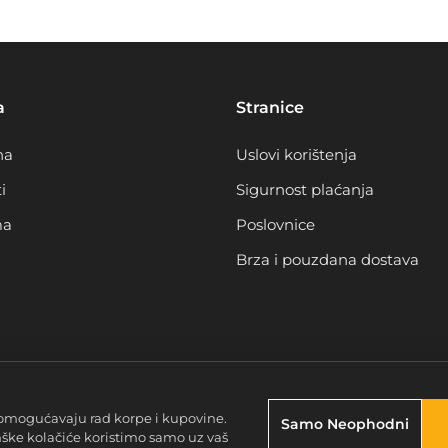
a
Stranice
na
Uslovi korištenja
i
Sigurnost plaćanja
ma
Poslovnice
Brza i pouzdana dostava
omogućavaju rad korpe i kupovine.
Samo Neophodni
nške kolačiće koristimo samo uz vaš