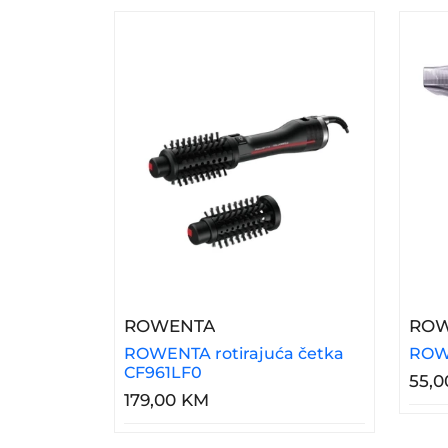
– ROWENTA Rotirajuća Čet
ROWENTA
ROW
ROWENTA rotirajuća četka
ROWE
CF961LF0
55,
179,00 KM