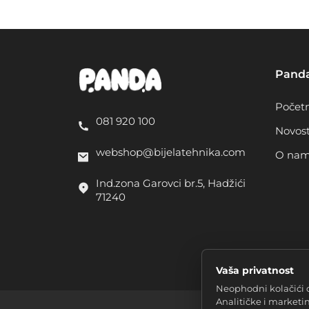
Pand
Počet
081 920 100
Novost
webshop@bijelatehnika.com
O na
Ind.zona Garovci br.5, Hadžići
71240
Vaša privatnost
Neophodni kolačići 
Analitičke i marketi