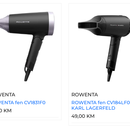
ka CF961LF0
– ROWENTA Fen CV1831F0
– ROWENTA 
ENTA
ROWENTA
NTA fen CV1831F0
ROWENTA fen CV184LF0
KARL LAGERFELD
00 KM
49,00 KM