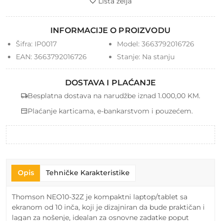
Lista želja
INFORMACIJE O PROIZVODU
Šifra:
IP0017
Model:
3663792016726
EAN:
3663792016726
Stanje:
Na stanju
DOSTAVA I PLAĆANJE
Besplatna dostava na narudžbe iznad 1.000,00 KM.
Plaćanje karticama, e-bankarstvom i pouzećem.
Opis
Tehničke Karakteristike
Thomson NEO10-32Z je kompaktni laptop/tablet sa
ekranom od 10 inča, koji je dizajniran da bude praktičan i
lagan za nošenje, idealan za osnovne zadatke poput