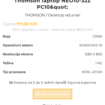
Thomson laptop NEO10-32Z
PC10&quot;
THOMSON / Desktop računari
Cijena:
179,00 KM
PDV uključen u cijenu · redovna cijena 186,50 KM
Boja
CRNA
Operativni sistem
WINDOWS 10
Rezolucija ekrana
1280 X 800
Težina
1 KG
Tip procesora
INTEL ATOM
Dostava od 2 do 5 radnih dana
Sigurna kupovina
Dodaj U Korpu