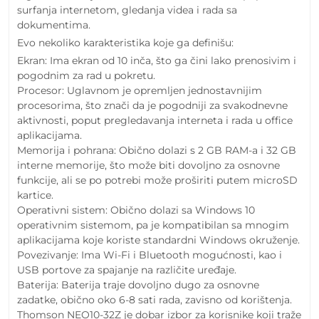
surfanja internetom, gledanja videa i rada sa
dokumentima.
Evo nekoliko karakteristika koje ga definišu:
Ekran: Ima ekran od 10 inča, što ga čini lako prenosivim i
pogodnim za rad u pokretu.
Procesor: Uglavnom je opremljen jednostavnijim
procesorima, što znači da je pogodniji za svakodnevne
aktivnosti, poput pregledavanja interneta i rada u office
aplikacijama.
Memorija i pohrana: Obično dolazi s 2 GB RAM-a i 32 GB
interne memorije, što može biti dovoljno za osnovne
funkcije, ali se po potrebi može proširiti putem microSD
kartice.
Operativni sistem: Obično dolazi sa Windows 10
operativnim sistemom, pa je kompatibilan sa mnogim
aplikacijama koje koriste standardni Windows okruženje.
Povezivanje: Ima Wi-Fi i Bluetooth mogućnosti, kao i
USB portove za spajanje na različite uređaje.
Baterija: Baterija traje dovoljno dugo za osnovne
zadatke, obično oko 6-8 sati rada, zavisno od korištenja.
Thomson NEO10-32Z je dobar izbor za korisnike koji traže