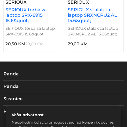
– SERIOUX Torba Za Laptop SRX-8915 15.6&
– SERIOUX Stal
SERIOUX
SERIOUX
SERIOUX torba za
SERIOUX stalak za
laptop SRX-8915
laptop SRXNCPU2 AL
15.6&quot;
15.6&quot;
SERIOUX torba za laptop
SERIOUX stalak za laptop
SRX-8915 15.6&quot;
SRXNCPU2 AL 15.6&quot;
20,50 KM
29,00 KM
29,00 KM
Panda
Panda
Stranice
Pratite nas
Vaša privatnost
Neophodni kolačići omogućavaju rad korpe i kupovine.