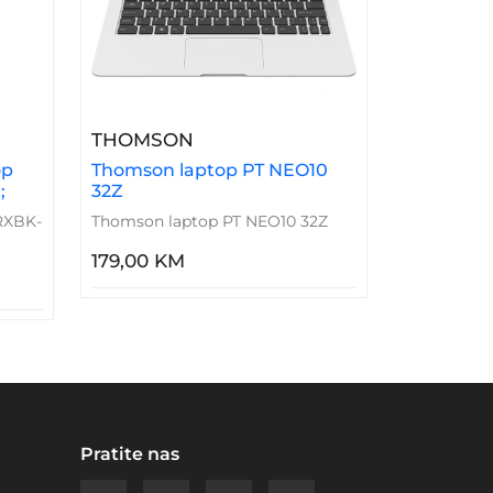
NCP035
sak Za Laptop SRXBK-ST9588 15,6&quot;
– Thomson Laptop PT NEO10 3
THOMSON
op
Thomson laptop PT NEO10
;
32Z
RXBK-
Thomson laptop PT NEO10 32Z
179,00 KM
Pratite nas