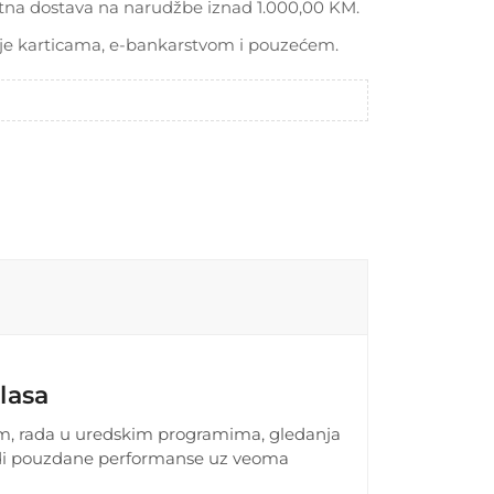
tna dostava na narudžbe iznad 1.000,00 KM.
je karticama, e-bankarstvom i pouzećem.
lasa
m, rada u uredskim programima, gledanja
nudi pouzdane performanse uz veoma