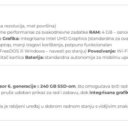
a rezolucija, mat površina)
abilne performanse za svakodnevne zadatke
RAM:
4 GB – osno
a
Grafika:
Integrisana Intel UHD Graphics (standardna za ov
aptop, manji tragovi korištenja, potpuno funkcionalan
 FreeDOS ili Windows – navesti po stanju)
Povezivanje:
Wi-Fi
itač kartica
Baterija:
standardna autonomija za mobilnu up
sor 6. generacije
s
240 GB SSD-om
, što omogućava brži ra
n
pruža udoban prikaz za rad i zabavu, dok
integrisana grafi
 da je rabljeni uređaj u dobrom radnom stanju s vidljivim znak