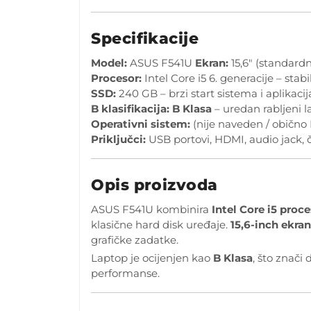
Specifikacije
Model:
ASUS F541U
Ekran:
15,6″ (standardn
Procesor:
Intel Core i5 6. generacije – st
SSD:
240 GB – brzi start sistema i aplikacij
B klasifikacija:
B Klasa
– uredan rabljeni l
Operativni sistem:
(nije naveden / obično
Priključci:
USB portovi, HDMI, audio jack, č
Opis proizvoda
ASUS F541U kombinira
Intel Core i5 proce
klasične hard disk uređaje.
15,6-inch ekra
grafičke zadatke.
Laptop je ocijenjen kao
B Klasa
, što znači
performanse.