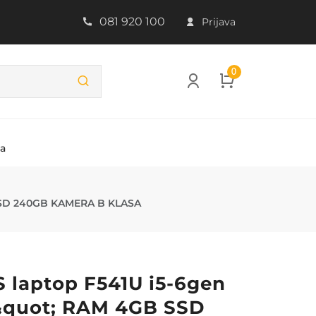
081 920 100
Prijava
0
ba
N 15,6&QUOT;
SSD 240GB KAMERA B KLASA
 laptop F541U i5-6gen
&quot; RAM 4GB SSD