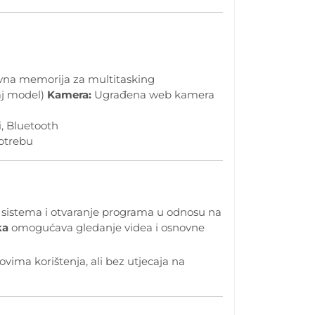
vna memorija za multitasking
aj model)
Kamera:
Ugrađena web kamera
, Bluetooth
otrebu
d sistema i otvaranje programa u odnosu na
ka
omogućava gledanje videa i osnovne
ovima korištenja, ali bez utjecaja na