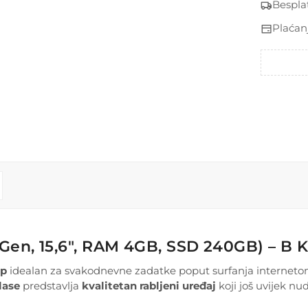
Bespla
Plaćan
Gen, 15,6", RAM 4GB, SSD 240GB) – B K
op
idealan za svakodnevne zadatke poput surfanja interneto
lase
predstavlja
kvalitetan rabljeni uređaj
koji još uvijek 