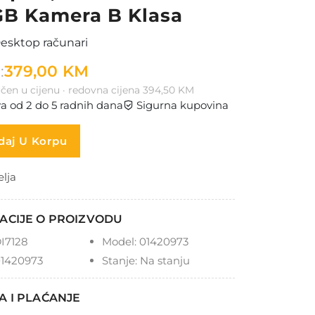
B Kamera B Klasa
esktop računari
:
379,00 KM
čen u cijenu · redovna cijena 394,50 KM
a od 2 do 5 radnih dana
Sigurna kupovina
aj U Korpu
elja
ACIJE O PROIZVODU
I7128
Model:
01420973
1420973
Stanje:
Na stanju
A I PLAĆANJE