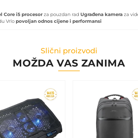
el Core i5 procesor
za pouzdan rad
Ugrađena kamera
za vid
du
Vrlo
povoljan odnos cijene i performansi
Slični proizvodi
MOŽDA VAS ZANIMA