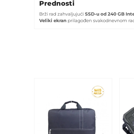
Prednosti
Brži rad zahvaljujući
SSD-u od 240 GB
Int
Veliki ekran
prilagođen svakodnevnom ra