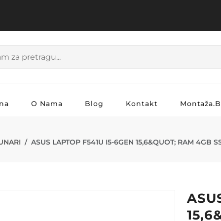
na
O Nama
Blog
Kontakt
Montaža.
F541U I5-6GE
UNARI
ASUS LAPTOP F541U I5-6GEN 15,6&QUOT; RAM 4GB 
ASUS
15,6