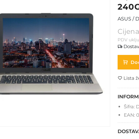
240G
ASUS / D
Cijena
PDV uklju
Dostav
Dod
Lista ž
INFORM
Šifra:
D
EAN:
0
DOSTAV