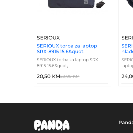
– SERIOUX Torba Za Laptop 
SERIOUX
SER
SERIOUX torba za laptop
SERI
SRX-8915 15.6&quot;
hlađ
SERIOUX torba za laptop SRX-
SERIO
8915 15.6&quot;
lapt
20,50 KM
24,
29,00 KM
Pand