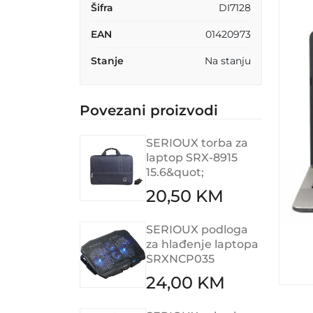
Šifra
DI7128
EAN
01420973
Stanje
Na stanju
Povezani proizvodi
SERIOUX torba za
laptop SRX-8915
15.6&quot;
20,50 KM
SERIOUX podloga
za hlađenje laptopa
SRXNCP035
24,00 KM