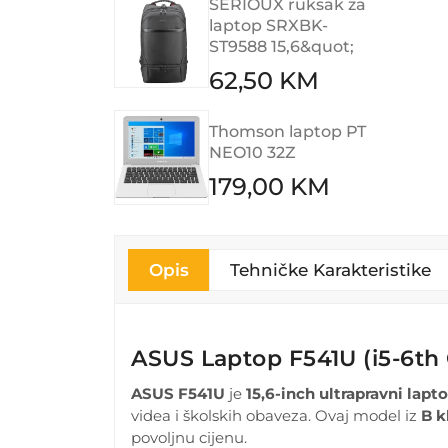
SERIOUX ruksak za
laptop SRXBK-
ST9588 15,6&quot;
62,50 KM
Thomson laptop PT
NEO10 32Z
179,00 KM
Opis
Tehničke Karakteristike
ASUS Laptop F541U (i5-6th 
ASUS F541U
je
15,6-inch ultrapravni lapt
videa i školskih obaveza. Ovaj model iz
B k
povoljnu cijenu.