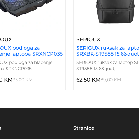
SRX-8915 15.6&quot;
– SERIOUX Podloga Za Hlađenje Laptopa SRX
– SERIOUX Ruk
IOUX
SERIOUX
OUX podloga za
SERIOUX ruksak za lapt
enje laptopa SRXNCP035
SRXBK-ST9588 15,6&quot
UX podloga za hlađenje
SERIOUX ruksak za laptop S
opa SRXNCP035
ST9588 15,6&quot;
00 KM
62,50 KM
35,00 KM
89,00 KM
a
Stranice