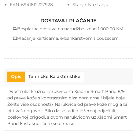
EAN:
6941812727928
Stanje:
Na stanju
DOSTAVA I PLAĆANJE
Besplatna dostava na narudžbe iznad 1.000,00 KM.
Plaćanje karticama, e-bankarstvom i pouzećem.
Opis
Tehničke Karakteristike
Dvostruka kružna narukvica za Xiaomi Smart Band 8/9
od prave kože s kontrastnim dizajnom crne i bijele boje.
Želite više osobnosti? Narukvica od prave kože mogla bi
biti vaš odgovor. Bilo da se radi o ležernoj odjeći ili
poslovnoj prigodi, s ovom narukvicom uz Xiaomi Smart
Band 8 istaknut ćete se u masi.