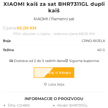
XIAOMI kaiš za sat BHR7311GL dupli
kaiš
XIAOMI / Pametni sat
Cijena:
65,00 KM
PDV uključen u cijenu · redovna cijena 68,00 KM
Boja
CRNO-BIJELA
Težina
40 G
Dostava od 2 do 5 radnih dana
Sigurna kupovina
Dodaj U Korpu
Lista želja
INFORMACIJE O PROIZVODU
Šifra:
CO4810
Model:
BHR7311GL