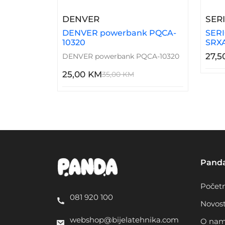
– DENVER Powerbank PQCA-
DENVER
SER
DENVER powerbank PQCA-
SERI
10320
SRX
27,5
DENVER powerbank PQCA-10320
25,00 KM
35,00 KM
Pand
Počet
081 920 100
Novost
webshop@bijelatehnika.com
O na