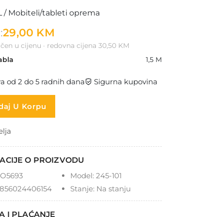
 Mobiteli/tableti oprema
:
29,00 KM
čen u cijenu · redovna cijena 30,50 KM
abla
1,5 M
a od 2 do 5 radnih dana
Sigurna kupovina
aj U Korpu
elja
ACIJE O PROIZVODU
O5693
Model:
245-101
856024406154
Stanje:
Na stanju
A I PLAĆANJE