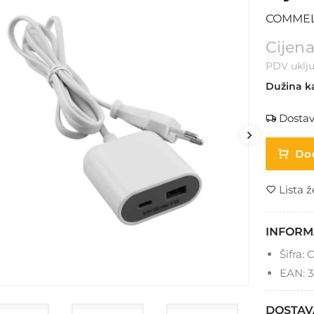
COMMEL /
Cijena
PDV uklju
Dužina k
Dostav
Dod
Lista ž
INFORM
Šifra:
C
EAN:
3
DOSTAV