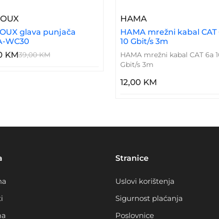
10320
– SERIOUX Glava Punjača SRXA-WC30
– HAMA Mrežni Ka
IOUX
HAMA
OUX glava punjača
HAMA mrežni kabal CAT
A-WC30
10 Gbit/s 3m
0 KM
39,00 KM
HAMA mrežni kabal CAT 6a 1
Gbit/s 3m
12,00 KM
a
Stranice
na
Uslovi korištenja
i
Sigurnost plaćanja
ma
Poslovnice