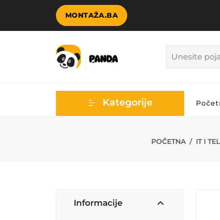
MONTAŽA.BA
Kategorije
Počet
USB PUNJAČ S
POČETNA
IT I T
Informacije