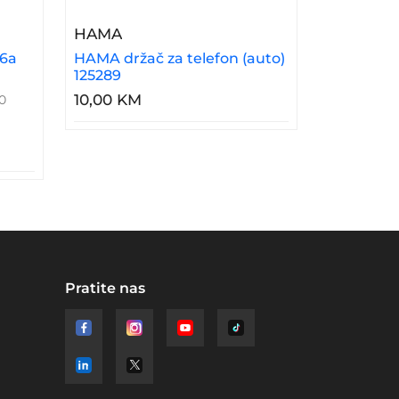
bal CAT 6a 10 Gbit/s 3m
– HAMA Držač Za Telefon (auto) 125
HAMA
 6a
HAMA držač za telefon (auto)
125289
10,00 KM
0
Pratite nas