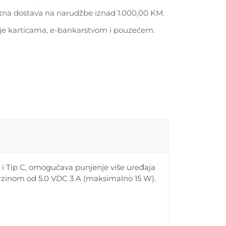
tna dostava na narudžbe iznad 1.000,00 KM.
je karticama, e-bankarstvom i pouzećem.
A i Tip C, omogućava punjenje više uređaja
brzinom od 5.0 VDC 3 A (maksimalno 15 W).