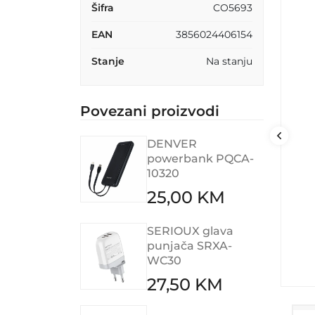
Šifra
CO5693
EAN
3856024406154
Stanje
Na stanju
Povezani proizvodi
DENVER
powerbank PQCA-
10320
25,00 KM
SERIOUX glava
punjača SRXA-
WC30
27,50 KM