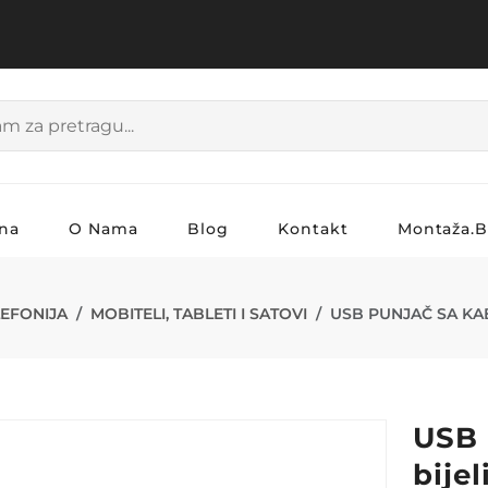
na
O Nama
Blog
Kontakt
Montaža.
A KABLOM BIJE
ELEFONIJA
MOBITELI, TABLETI I SATOVI
USB PUNJAČ SA KAB
USB 
bijel