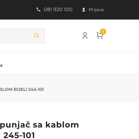
081 920 100
Prijava
0
ba
LI 245-101
LOM BIJELI 245-101
punjač sa kablom
i 245-101