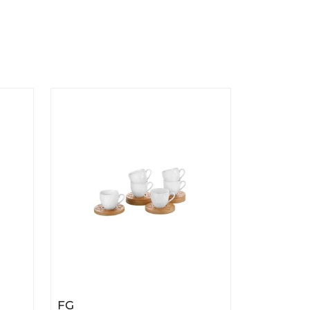
 Šoljica 4/1 BR-3040
– FG Set Šoljica 6/1 Keramika I Bambus
FG