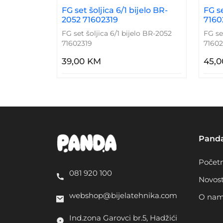
FG set šoljica 6/1 bijelo BR-
FG se
2052 71602319
7160
FG set šoljica 6/1 bijelo BR-2052
FG se
71602319
71602
39,00 KM
45,
Pand
Počet
081 920 100
Novost
webshop@bijelatehnika.com
O na
Ind.zona Garovci br.5, Hadžići