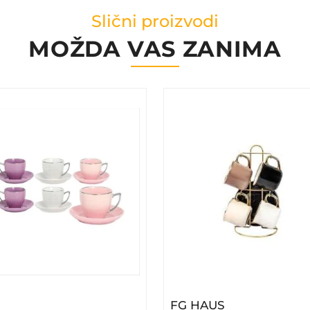
Slični proizvodi
MOŽDA VAS ZANIMA
 71602319
 FG Set Šoljica 6/1 BR-3032 71602321
– FG HAUS Set
FG HAUS