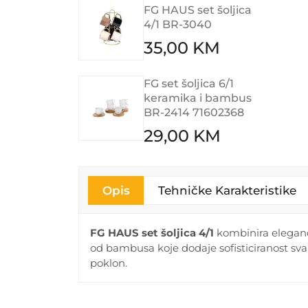
FG HAUS set šoljica
4/1 BR-3040
35,00 KM
FG set šoljica 6/1
keramika i bambus
BR-2414 71602368
29,00 KM
Opis
Tehničke Karakteristike
FG HAUS set šoljica 4/1
kombinira eleganci
od bambusa koje dodaje sofisticiranost sva
poklon.