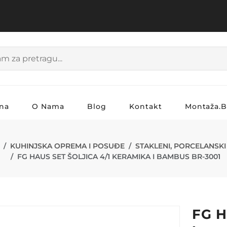
na
O Nama
Blog
Kontakt
Montaža.
ŠOLJICA 4/1 
KUHINJSKA OPREMA I POSUĐE
STAKLENI, PORCELANSKI
FG HAUS SET ŠOLJICA 4/1 KERAMIKA I BAMBUS BR-3001
FG H