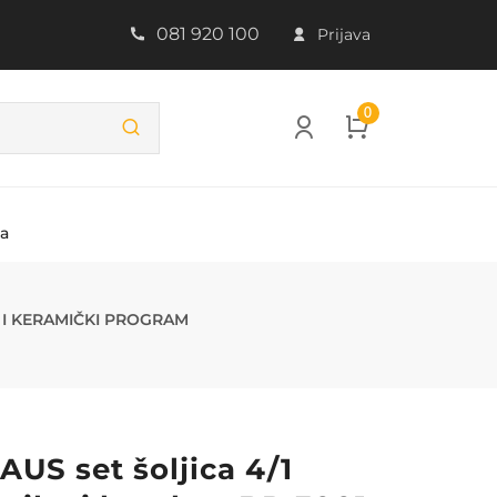
081 920 100
Prijava
0
ba
KERAMIKA I BA
 I KERAMIČKI PROGRAM
AUS set šoljica 4/1