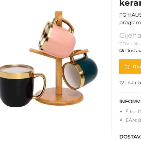
kera
FG HAUS 
program
Cijena
PDV uklju
Dostav
Dod
Lista ž
INFORM
Šifra:
I
EAN:
8
DOSTAV