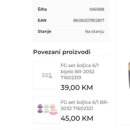
Šifra
IN6988
EAN
8606007812817
Stanje
Na stanju
Povezani proizvodi
FG set šoljica 6/1
bijelo BR-2052
71602319
39,00 KM
FG set šoljica 6/1 BR-
3032 71602321
45,00 KM