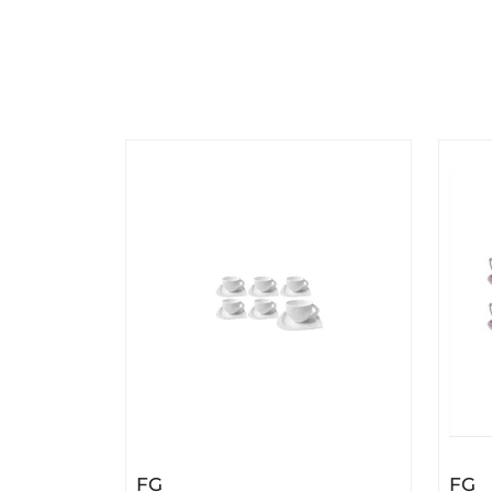
– FG Set Šoljica 6/1 Bijelo BR-2052
–
FG
FG