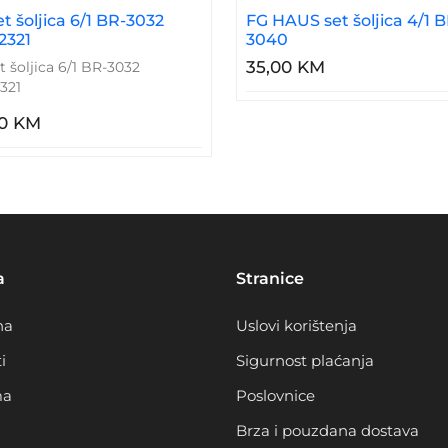
t šoljica 6/1 BR-3032
FG HAUS set šoljica 4/1 B
2321
3040
35,00 KM
t šoljica 6/1 BR-3032
321
00 KM
a
Stranice
na
Uslovi korištenja
i
Sigurnost plaćanja
ma
Poslovnice
Brza i pouzdana dostava