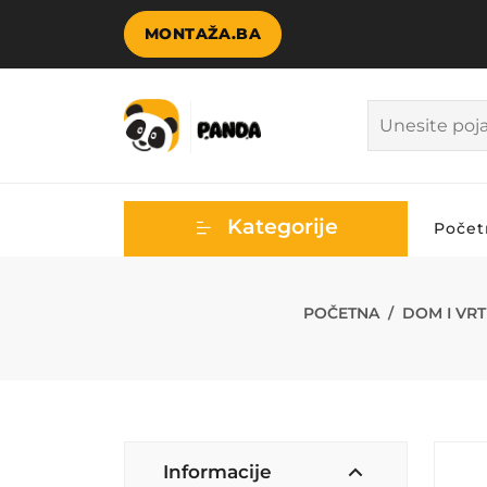
MONTAŽA.BA
Kategorije
Počet
FG HAUS SET 
POČETNA
DOM I VRT
Informacije