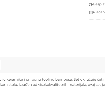
Bespla
Plaćan
ju keramike i prirodnu toplinu bambusa. Set uključuje četiri š
kom stolu. Izrađen od visokokvalitetnih materijala, ovaj set 