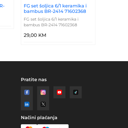
R-
FG set šoljica 6/1 keramika i
bambus BR-2414 71602368
FG set šoljica 6/1 keramika i
bambus BR-2414 71602368
29,00 KM
Pratite nas
Načini plaćanja