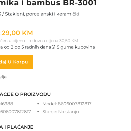
mika i bambus BR-3001
/ Stakleni, porcelanski i keramički
:
29,00 KM
čen u cijenu · redovna cijena 30,50 KM
a od 2 do 5 radnih dana
Sigurna kupovina
aj U Korpu
elja
ACIJE O PROIZVODU
N6988
Model:
8606007812817
606007812817
Stanje:
Na stanju
A I PLAĆANJE