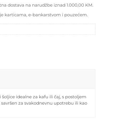
tna dostava na narudžbe iznad 1.000,00 KM.
je karticama, e-bankarstvom i pouzećem.
oljice idealne za kafu ili čaj, s postoljem
je savršen za svakodnevnu upotrebu ili kao