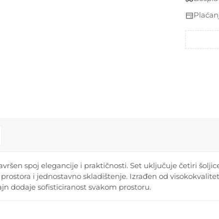
Plaćan
vršen spoj elegancije i praktičnosti. Set uključuje četiri šoljic
prostora i jednostavno skladištenje. Izrađen od visokokvalite
jn dodaje sofisticiranost svakom prostoru.