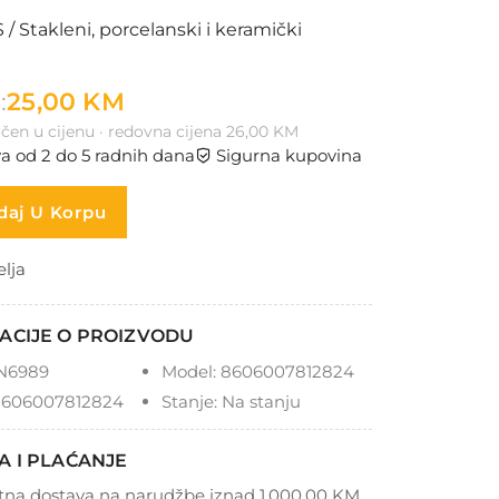
/ Stakleni, porcelanski i keramički
:
25,00 KM
čen u cijenu · redovna cijena 26,00 KM
a od 2 do 5 radnih dana
Sigurna kupovina
aj U Korpu
elja
ACIJE O PROIZVODU
N6989
Model:
8606007812824
606007812824
Stanje:
Na stanju
A I PLAĆANJE
tna dostava na narudžbe iznad 1.000,00 KM.