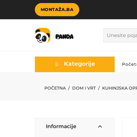
MONTAŽA.BA
Kategorije
Počet
FG HAUS SET 
POČETNA
DOM I VRT
KUHINJSKA OP
Informacije