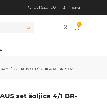
081 920 100
Prijava
0
ba
R-3002
OGRAM
FG HAUS SET ŠOLJICA 4/1 BR-3002
AUS set šoljica 4/1 BR-
2