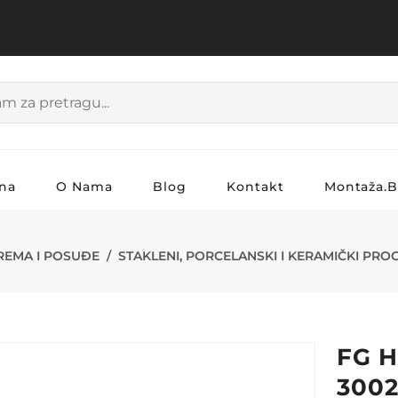
na
O Nama
Blog
Kontakt
Montaža.
ŠOLJICA 4/1 B
REMA I POSUĐE
STAKLENI, PORCELANSKI I KERAMIČKI PR
FG H
300