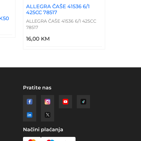
ALLEGRA ČAŠE 41536 6/1
425CC 78517
 K50
ALLEGRA ČAŠE 41536 6/1 425CC
78517
16,00 KM
Pratite nas
Načini plaćanja