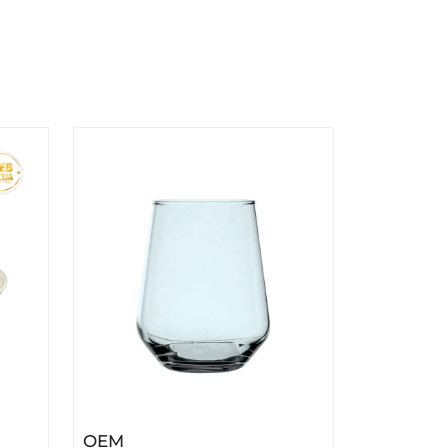
cc/dekorativni/gold YKL8004 Previllage 24# K50
– ALLEGRA ČAŠE 41536 6/1 425CC 785
OEM