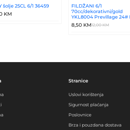
 šolje 25CL 6/1 36459
FILDŽANI 6/1
70cc/dekorativni/gold
00 KM
YKL8004 Previllage 24#
8,50 KM
12,00 KM
a
Stranice
na
Uslovi korištenja
i
Sigurnost plaćanja
ma
Poslovnice
Brza i pouzdana dostava