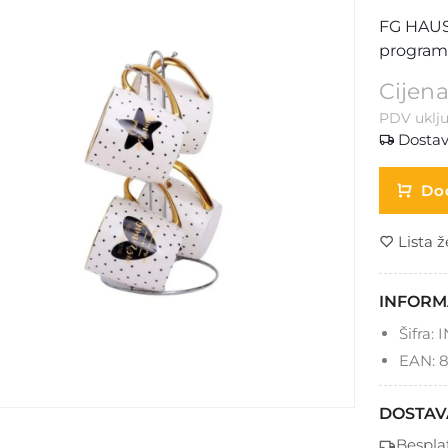
FG HAUS 
program
Cijena
PDV uklju
Dostav
Dod
Lista ž
INFORM
Šifra:
I
EAN:
8
DOSTAV
Bespla