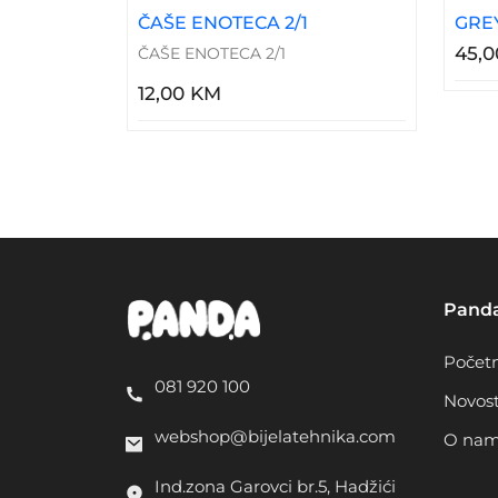
ČAŠE ENOTECA 2/1
GREY
45,
ČAŠE ENOTECA 2/1
12,00 KM
Pand
Počet
081 920 100
Novost
webshop@bijelatehnika.com
O na
Ind.zona Garovci br.5, Hadžići