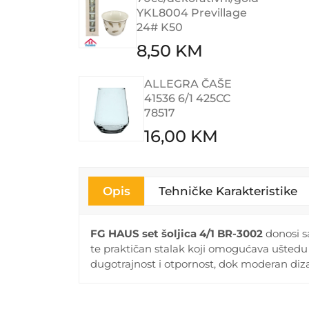
YKL8004 Previllage
24# K50
8,50 KM
ALLEGRA ČAŠE
41536 6/1 425CC
78517
16,00 KM
Opis
Tehničke Karakteristike
FG HAUS set šoljica 4/1 BR-3002
donosi sa
te praktičan stalak koji omogućava uštedu 
dugotrajnost i otpornost, dok moderan diza