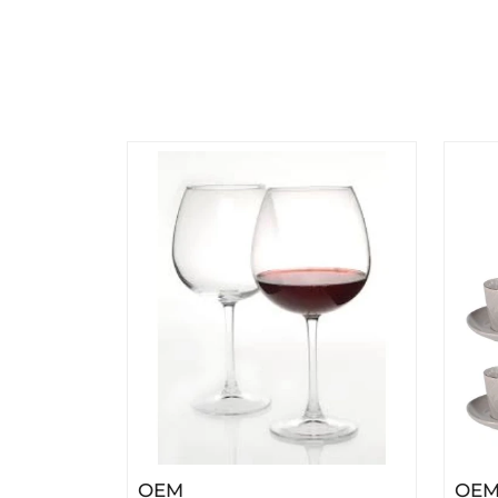
– ČAŠE ENOTECA 2/1
OEM
OE