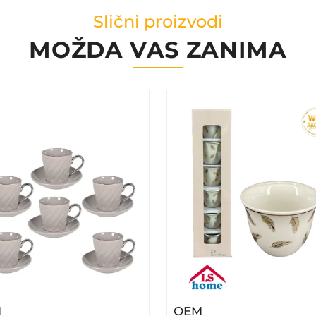
Slični proizvodi
MOŽDA VAS ZANIMA
– GREY Šolje 25CL 6/1 36459
– FILDŽANI 6/1 70
M
OEM