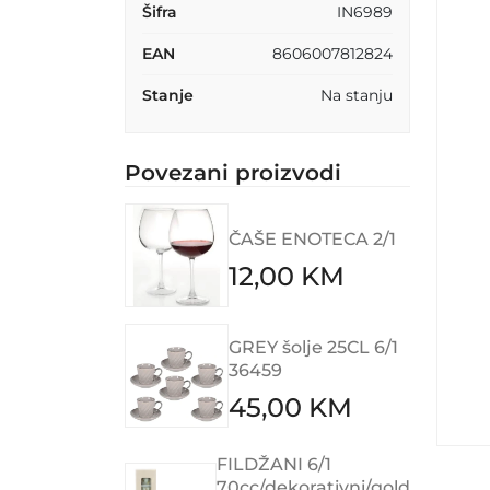
Šifra
IN6989
EAN
8606007812824
Stanje
Na stanju
Povezani proizvodi
ČAŠE ENOTECA 2/1
12,00 KM
GREY šolje 25CL 6/1
36459
45,00 KM
FILDŽANI 6/1
70cc/dekorativni/gold