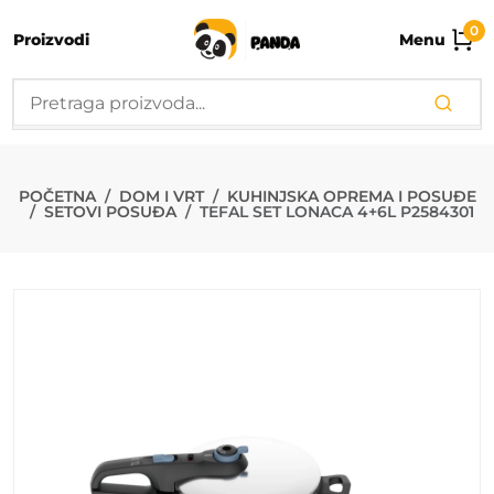
0
Proizvodi
Menu
TEFAL SET LO
POČETNA
DOM I VRT
KUHINJSKA OPREMA I POSUĐE
SETOVI POSUĐA
TEFAL SET LONACA 4+6L P2584301