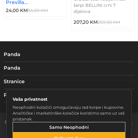
Previlla...
šerpi BELLINI crni 7
24,00 KM
34,00 KM
dijelova
207,20 KM
259,00 KM
Panda
Panda
Stranice
Pratite nas
Vaša privatnost
Neophodni kolačići omogućavaju rad korpe i kupovine.
Analitičke i marketinške kolačiće koristimo samo uz vaš
pristanak.
2026 Braća mučke d.o.o. Sarajevo. Sva prava zadržana.
Samo Neophodni
Postavke Kolačića