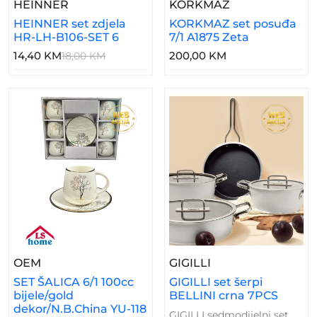
– HEINNER Set Zdjela HR-LH-B106-SET 6
– KORKMAZ Set
HEINNER
KORKMAZ
HEINNER set zdjela
KORKMAZ set posuđa
HR-LH-B106-SET 6
7/1 A1875 Zeta
14,40 KM
200,00 KM
18,00 KM
– SET ŠALICA 6/1 100cc Bijele/gold Dekor/N.B.Chin
– GIGILLI Set Šerp
OEM
GIGILLI
SET ŠALICA 6/1 100cc
GIGILLI set šerpi
bijele/gold
BELLINI crna 7PCS
dekor/N.B.China YU-118
GIGILLI sedmodijelni set