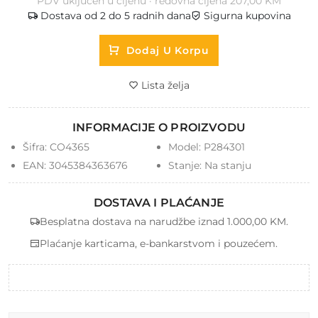
PDV uključen u cijenu · redovna cijena 207,00 KM
Dostava od 2 do 5 radnih dana
Sigurna kupovina
Dodaj U Korpu
Lista želja
INFORMACIJE O PROIZVODU
Šifra:
CO4365
Model:
P284301
EAN:
3045384363676
Stanje:
Na stanju
DOSTAVA I PLAĆANJE
Besplatna dostava na narudžbe iznad 1.000,00 KM.
Plaćanje karticama, e-bankarstvom i pouzećem.