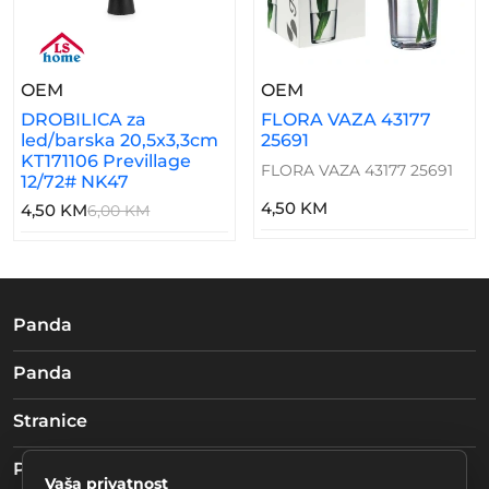
– DROBILICA Za Led/barska 20,5x3,3cm KT171106
– FLORA VAZA 43177
OEM
OEM
DROBILICA za
FLORA VAZA 43177
led/barska 20,5x3,3cm
25691
KT171106 Previllage
FLORA VAZA 43177 25691
12/72# NK47
4,50 KM
4,50 KM
6,00 KM
Panda
Panda
Stranice
Pratite nas
Vaša privatnost