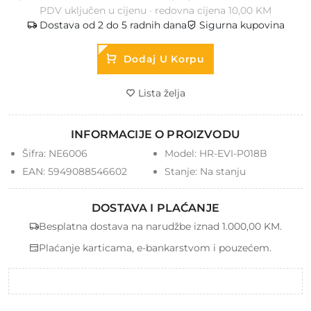
PDV uključen u cijenu · redovna cijena 10,00 KM
Dostava od 2 do 5 radnih dana
Sigurna kupovina
Dodaj U Korpu
Lista želja
INFORMACIJE O PROIZVODU
Šifra:
NE6006
Model:
HR-EVI-P018B
EAN:
5949088546602
Stanje:
Na stanju
DOSTAVA I PLAĆANJE
Besplatna dostava na narudžbe iznad 1.000,00 KM.
Plaćanje karticama, e-bankarstvom i pouzećem.