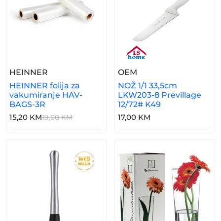
– HEINNER Folija Za Vakumiranje HAV-BA
– NOŽ 1/1 33,5cm LKW
HEINNER
OEM
HEINNER folija za
NOŽ 1/1 33,5cm
vakumiranje HAV-
LKW203-8 Previllage
BAGS-3R
12/72# K49
15,20 KM
17,00 KM
19,00 KM