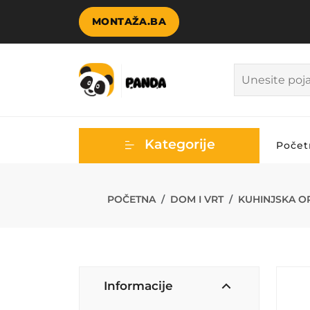
MONTAŽA.BA
Kategorije
Počet
FG OVAL EMAJ
POČETNA
DOM I VRT
KUHINJSKA O
Informacije