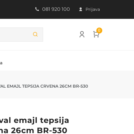
081 920 100
Prijava
0
ba
VENA 26CM BR
AL EMAJL TEPSIJA CRVENA 26CM BR-530
val emajl tepsija
na 26cm BR-530