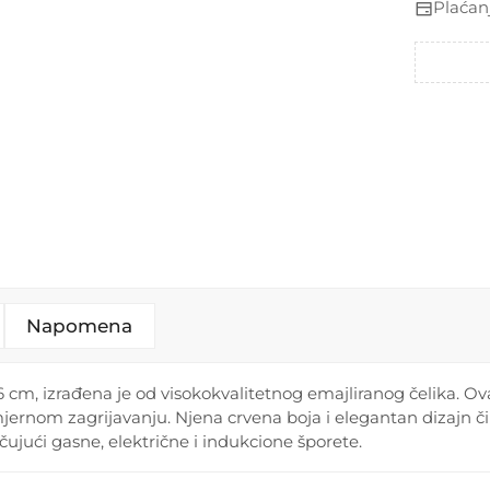
Plaćan
Napomena
6 cm, izrađena je od visokokvalitetnog emajliranog čelika. Ov
avnomjernom zagrijavanju. Njena crvena boja i elegantan dizajn
učujući gasne, električne i indukcione šporete.