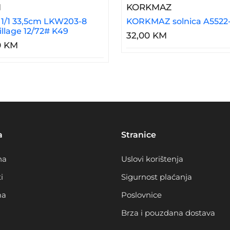
8
– NOŽ 1/1 33,5cm LKW203-8 Previllage 12/72# K49
– KORKMAZ S
M
KORKMAZ
1/1 33,5cm LKW203-8
KORKMAZ solnica A5522
illage 12/72# K49
32,00 KM
0 KM
a
Stranice
na
Uslovi korištenja
i
Sigurnost plaćanja
ma
Poslovnice
Brza i pouzdana dostava