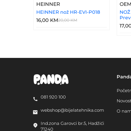
– HEINNER Nož HR-EVI-P01
HEINNER
OE
HEINNER nož HR-EVI-P018
NOŽ 
Prev
16,00 KM
20,00 KM
17,0
Pand
Počet
081 920 100
Novost
webshop@bijelatehnika.com
O na
Ind.zona Garovci br.5, Hadžići
71240