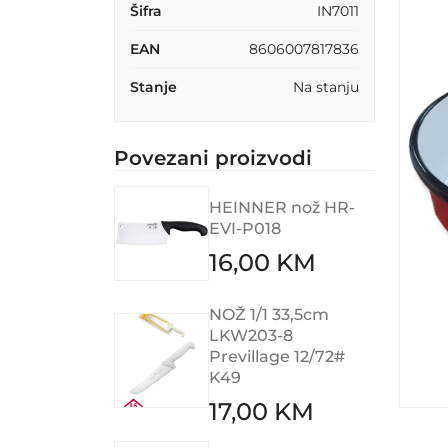
Šifra
IN7011
EAN
8606007817836
Stanje
Na stanju
Povezani proizvodi
HEINNER nož HR-
EVI-P018
16,00 KM
NOŽ 1/1 33,5cm
LKW203-8
Previllage 12/72#
K49
17,00 KM