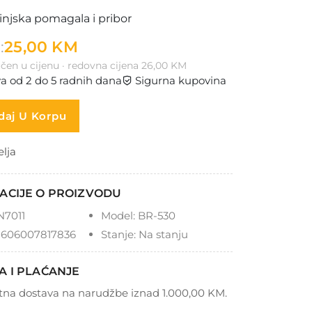
injska pomagala i pribor
:
25,00 KM
čen u cijenu · redovna cijena 26,00 KM
a od 2 do 5 radnih dana
Sigurna kupovina
aj U Korpu
elja
ACIJE O PROIZVODU
N7011
Model:
BR-530
606007817836
Stanje:
Na stanju
A I PLAĆANJE
tna dostava na narudžbe iznad 1.000,00 KM.