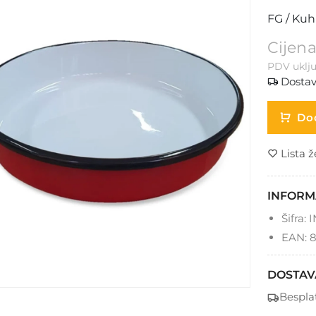
FG / Kuh
Cijena
PDV uklju
Dostav
Dod
Lista ž
INFORM
Šifra:
I
EAN:
8
DOSTAV
Bespla