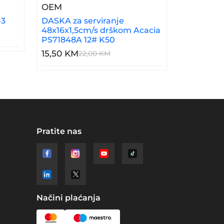
olnica A5522-3
– DASKA Za Serviranje 48x16x1,5cm/
OEM
-3
DASKA za serviranje
48x16x1,5cm/s drškom Acacia
PS71848A 12# K50
15,50 KM
22,00 KM
Pratite nas
Načini plaćanja