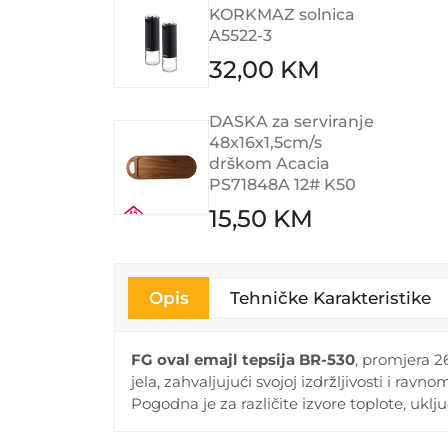
KORKMAZ solnica
A5522-3
32,00 KM
DASKA za serviranje
48x16x1,5cm/s
drškom Acacia
PS71848A 12# K50
15,50 KM
Opis
Tehničke Karakteristike
FG oval emajl tepsija BR-530
, promjera 2
jela, zahvaljujući svojoj izdržljivosti i r
Pogodna je za različite izvore toplote, uklj