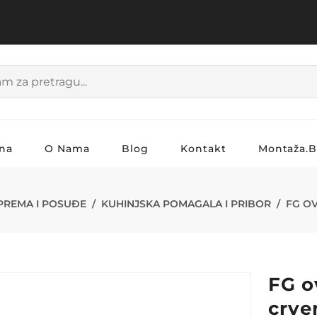
na
O Nama
Blog
Kontakt
Montaža.
L TEPSIJA CR
PREMA I POSUĐE
KUHINJSKA POMAGALA I PRIBOR
FG OV
FG o
crve