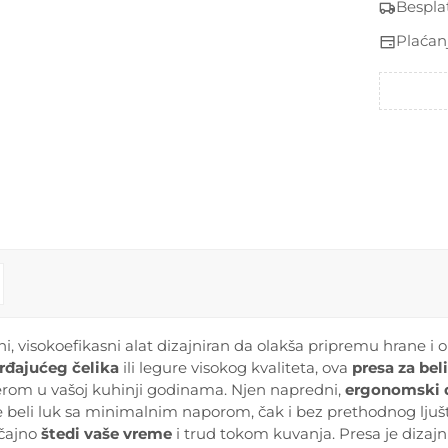
Bespla
Plaćan
i, visokoefikasni alat dizajniran da olakša pripremu hrane i 
erđajućeg čelika
ili legure visokog kvaliteta, ova
presa za beli
nerom u vašoj kuhinji godinama. Njen napredni,
ergonomski 
li luk sa minimalnim naporom, čak i bez prethodnog ljušt
ačajno
štedi vaše vreme
i trud tokom kuvanja. Presa je dizajn