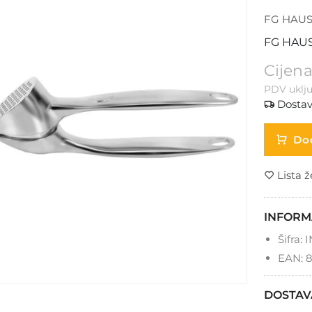
FG HAUS 
FG HAUS 
Cijena
PDV uklju
Dostav
Dod
Lista ž
INFORM
Šifra:
I
EAN:
8
DOSTAV