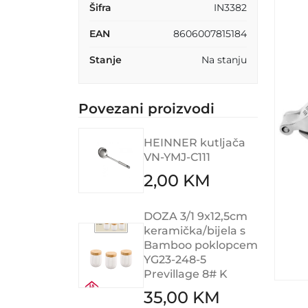
Šifra
IN3382
EAN
8606007815184
Stanje
Na stanju
Povezani proizvodi
HEINNER kutljača
VN-YMJ-C111
2,00 KM
DOZA 3/1 9x12,5cm
keramička/bijela s
Bamboo poklopcem
YG23-248-5
Previllage 8# K
35,00 KM