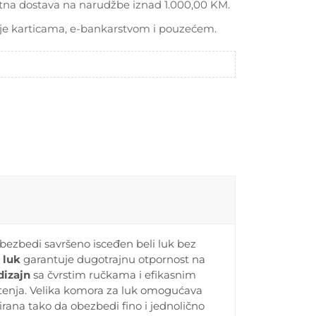
tna dostava na narudžbe iznad 1.000,00 KM.
je karticama, e-bankarstvom i pouzećem.
obezbedi savršeno isceđen beli luk bez
 luk
garantuje dugotrajnu otpornost na
dizajn
sa čvrstim ručkama i efikasnim
enja. Velika komora za luk omogućava
irana tako da obezbedi fino i jednolično