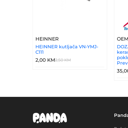
– HEINNER Kutljača VN-YMJ-
HEINNER
OE
HEINNER kutljača VN-YMJ-
DOZA
C111
kera
pokl
2,00 KM
2,50 KM
Prev
35,
Pand