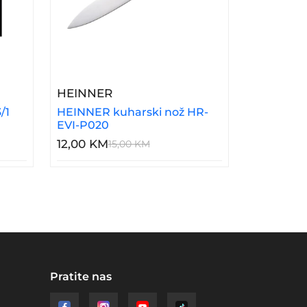
oklopcem YG23-248-5 Previllage 8# K
REND 3/1 93611
– HEINNER Kuharski Nož HR-EVI
HEINNER
/1
HEINNER kuharski nož HR-
EVI-P020
12,00 KM
15,00 KM
Pratite nas