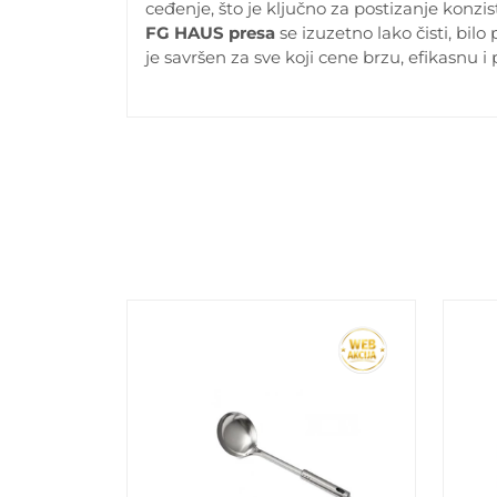
ceđenje, što je ključno za postizanje konz
FG HAUS presa
se izuzetno lako čisti, bil
je savršen za sve koji cene brzu, efikasnu 