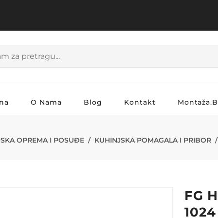
na
O Nama
Blog
Kontakt
Montaža.
A ZA LUK BR-
JSKA OPREMA I POSUĐE
KUHINJSKA POMAGALA I PRIBOR
FG H
1024