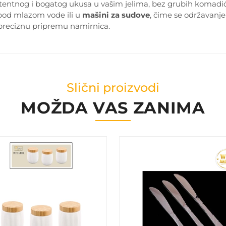
istentnog i bogatog ukusa u vašim jelima, bez grubih komadić
o pod mlazom vode ili u
mašini za sudove
, čime se održavanj
i preciznu pripremu namirnica.
Slični proizvodi
MOŽDA VAS ZANIMA