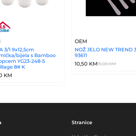
C111
– DOZA 3/1 9x12,5cm Keramička/bijela S Bamboo P
– NOŽ JELO NEW T
M
OEM
 3/1 9x12,5cm
NOŽ JELO NEW TREND 3
mička/bijela s Bamboo
93611
opcem YG23-248-5
10,50 KM
15,00 KM
illage 8# K
00 KM
a
Stranice