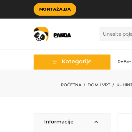
MONTAŽA.BA
Kategorije
Počet
FG HAUS PRES
POČETNA
DOM I VRT
KUHIN
Informacije