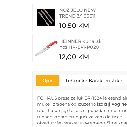
NOŽ JELO NEW
TREND 3/1 93611
10,50 KM
HEINNER kuharski
nož HR-EVI-P020
12,00 KM
Opis
Tehničke Karakteristike
FG HAUS presa za luk BR-1024 je esencijaln
muke. Izrađena od izuzetno
izdržljivog n
rđu i habanje, što je čini pouzdanim part
mehanizmom omogućava vam da iscedite be
obradu više čenova istovremeno, čime zn