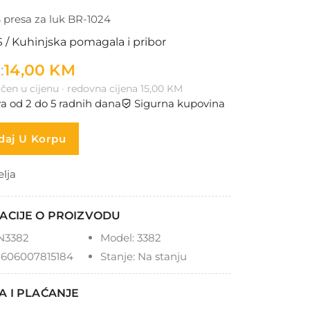
presa za luk BR-1024
/ Kuhinjska pomagala i pribor
:
14,00 KM
čen u cijenu · redovna cijena 15,00 KM
a od 2 do 5 radnih dana
Sigurna kupovina
aj U Korpu
elja
ACIJE O PROIZVODU
N3382
Model:
3382
606007815184
Stanje:
Na stanju
A I PLAĆANJE