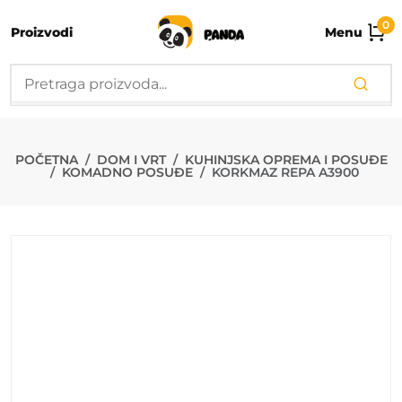
0
Proizvodi
Menu
KORKMAZ REP
POČETNA
DOM I VRT
KUHINJSKA OPREMA I POSUĐE
KOMADNO POSUĐE
KORKMAZ REPA A3900