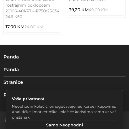
rosfrajnim poklopcem
39,20 KM
49,00 KM
20106-401/PTK-P750/25034
24# K50
17,00 KM
24,00 KM
Panda
Panda
Stranice
Pratite nas
Vaša privatnost
Neophodni kolačići omogućavaju rad korpe i kupovine.
Analitičke i marketinške kolačiće koristimo samo uz vaš
pristanak.
2026 Braća mučke d.o.o. Sarajevo. Sva prava zadržana.
Samo Neophodni