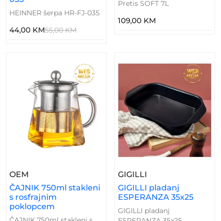
Pretis SOFT 7L
HEINNER šerpa HR-FJ-035
109,00 KM
44,00 KM
55,00 KM
– ČAJNIK 750ml Stakleni S Rosfrajnim Poklopc
– GIGILLI Pladan
OEM
GIGILLI
ČAJNIK 750ml stakleni
GIGILLI pladanj
s rosfrajnim
ESPERANZA 35x25
poklopcem
GIGILLI pladanj
ČAJNIK 750ml stakleni s
ESPERANZA 35x25