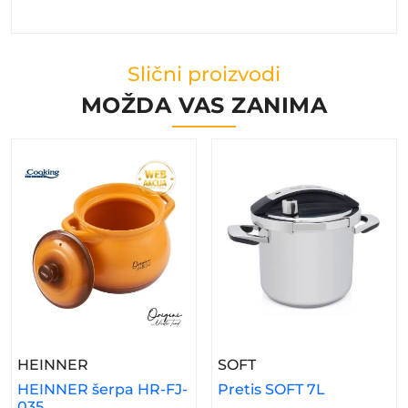
Slični proizvodi
MOŽDA VAS ZANIMA
– HEINNER Šerpa HR-FJ-035
– Pretis SOFT 7L
HEINNER
SOFT
HEINNER šerpa HR-FJ-
Pretis SOFT 7L
035