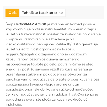
Opis
Tehničke Karakteristike
Šerpa
KORKMAZ A3900
je izvanredan komad posuđa
koji kombinuje profesionalni kvalitet, moderan dizajn i
izuzetnu funkcionalnost, idealan za svakodnevno kuvanje
i pripremu raznovrsnih jela.Izrađena je od
visokokvalitetnog nerđajućeg čelika 18/10,što garantuje
izuzetnu izdržljivost,otpornost na koroziju i
higijenu.Specijalno dizajnirano dno,sa dodatnom
kapsuliranom bazom,osigurava ravnomerno
raspoređivanje toplote po celoj površini,čime se štedi
energija i postižu savršeni rezultati kuvanja.Šerpa je
opremljena staklenim poklopcem sa otvorom za
paru,koji vam omogućava da pratite proces kuvanja bez
podizanja,zadržavajući vlagu i arome unutar
posude.Ergonomski oblikovane ručke od nerđajućeg
čelika omogućavaju siguran i udoban hvat.Ova šerpa je
pogodna za sve vrste ploča za kuvanje,uključujući
indukciju.