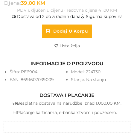
Cijena:
39,00 KM
PDV uključen u cijenu · redovna cijena 41,00 KM
Dostava od 2 do 5 radnih dana
Sigurna kupovina
Dodaj U Korpu
Lista želja
INFORMACIJE O PROIZVODU
Šifra:
PE6904
Model:
224730
EAN:
8691607039009
Stanje:
Na stanju
DOSTAVA I PLAĆANJE
Besplatna dostava na narudžbe iznad 1.000,00 KM.
Plaćanje karticama, e-bankarstvom i pouzećem.