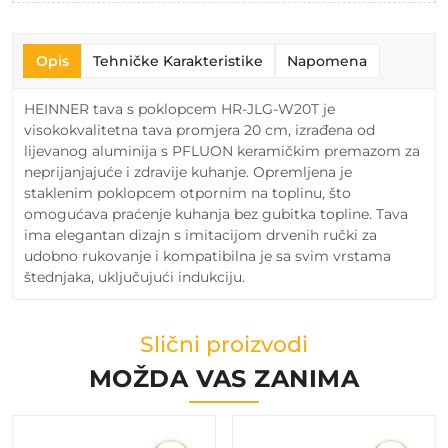
Opis
Tehničke Karakteristike
Napomena
HEINNER tava s poklopcem HR-JLG-W20T je
visokokvalitetna tava promjera 20 cm, izrađena od
lijevanog aluminija s PFLUON keramičkim premazom za
neprijanjajuće i zdravije kuhanje. Opremljena je
staklenim poklopcem otpornim na toplinu, što
omogućava praćenje kuhanja bez gubitka topline. Tava
ima elegantan dizajn s imitacijom drvenih ručki za
udobno rukovanje i kompatibilna je sa svim vrstama
štednjaka, uključujući indukciju.
Slični proizvodi
MOŽDA VAS ZANIMA