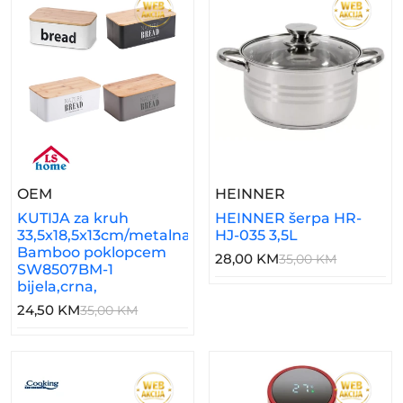
– KUTIJA Za Kruh 33,5x18,5x13cm/metalna/s B
– HEINNER Šerp
OEM
HEINNER
KUTIJA za kruh
HEINNER šerpa HR-
33,5x18,5x13cm/metalna/s
HJ-035 3,5L
Bamboo poklopcem
28,00 KM
35,00 KM
SW8507BM-1
bijela,crna,
24,50 KM
35,00 KM