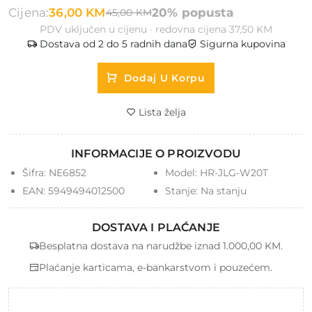
Cijena:
36,00 KM
20% popusta
45,00 KM
PDV uključen u cijenu · redovna cijena 37,50 KM
Dostava od 2 do 5 radnih dana
Sigurna kupovina
Dodaj U Korpu
Lista želja
INFORMACIJE O PROIZVODU
Šifra:
NE6852
Model:
HR-JLG-W20T
EAN:
5949494012500
Stanje:
Na stanju
DOSTAVA I PLAĆANJE
Besplatna dostava na narudžbe iznad 1.000,00 KM.
Plaćanje karticama, e-bankarstvom i pouzećem.