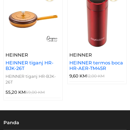
– HEINNER Tiganj HR-BJK-26T
– HEINNER Ter
HEINNER
HEINNER
HEINNER tiganj HR-
HEINNER termos boca
BJK-26T
HR-AER-TM45R
9,60 KM
12,00 KM
HEINNER tiganj HR-BJK-
26T
55,20 KM
69,00 KM
Panda