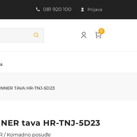
081 920 100
Prijava
0
ba
3
INNER TAVA HR-TNJ-5D23
NER tava HR-TNJ-5D23
 / Komadno posuđe