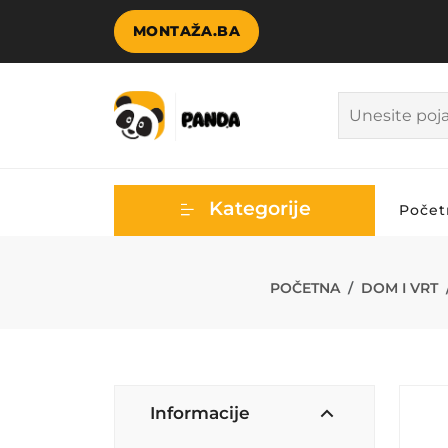
MONTAŽA.BA
Kategorije
Počet
HEINNER TAV
POČETNA
DOM I VRT
Informacije