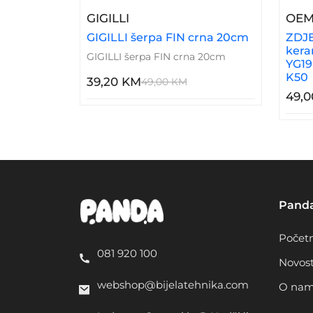
– GIGILLI Šerpa FIN Crna 20c
GIGILLI
OE
GIGILLI šerpa FIN crna 20cm
ZDJE
kera
GIGILLI šerpa FIN crna 20cm
YG19
K50
39,20 KM
49,00 KM
49,
Pand
Počet
081 920 100
Novost
webshop@bijelatehnika.com
O na