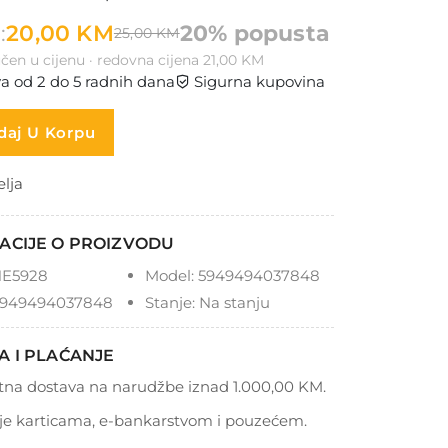
:
20,00 KM
20% popusta
25,00 KM
čen u cijenu · redovna cijena 21,00 KM
a od 2 do 5 radnih dana
Sigurna kupovina
aj U Korpu
elja
ACIJE O PROIZVODU
E5928
Model:
5949494037848
949494037848
Stanje:
Na stanju
A I PLAĆANJE
tna dostava na narudžbe iznad 1.000,00 KM.
je karticama, e-bankarstvom i pouzećem.