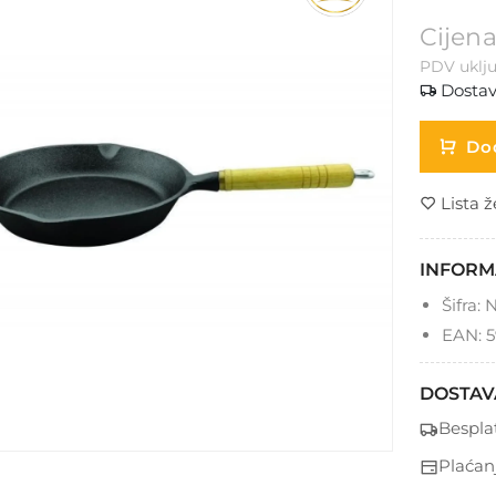
Cijena
PDV uklju
Dostav
Dod
Lista ž
INFORM
Šifra:
N
EAN:
5
DOSTAV
Bespla
Plaćan