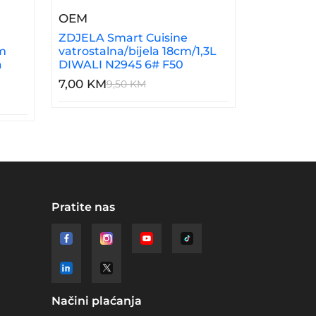
60-10.5 Previllage 6# K50
9,5x5cm/29x24,5x3cm Okrugla/keramička/bijela WXT
– ZDJELA Smart Cuisine Vatrostalna/
OEM
ZDJELA Smart Cuisine
m
vatrostalna/bijela 18cm/1,3L
a
DIWALI N2945 6# F50
7,00 KM
9,50 KM
Pratite nas
Načini plaćanja