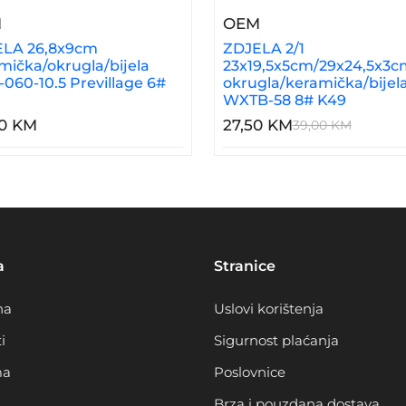
m
– ZDJELA 26,8x9cm Keramička/okrugla/bijela YG19-0
– ZDJELA 2/1 23x1
M
OEM
LA 26,8x9cm
ZDJELA 2/1
mička/okrugla/bijela
23x19,5x5cm/29x24,5x3c
-060-10.5 Previllage 6#
okrugla/keramička/bijel
WXTB-58 8# K49
00 KM
27,50 KM
39,00 KM
a
Stranice
na
Uslovi korištenja
i
Sigurnost plaćanja
ma
Poslovnice
Brza i pouzdana dostava