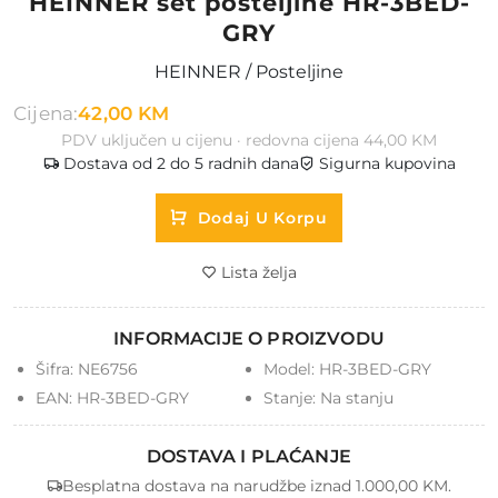
HEINNER set posteljine HR-3BED-
GRY
HEINNER / Posteljine
Cijena:
42,00 KM
PDV uključen u cijenu · redovna cijena 44,00 KM
Dostava od 2 do 5 radnih dana
Sigurna kupovina
Dodaj U Korpu
Lista želja
INFORMACIJE O PROIZVODU
Šifra:
NE6756
Model:
HR-3BED-GRY
EAN:
HR-3BED-GRY
Stanje:
Na stanju
DOSTAVA I PLAĆANJE
Besplatna dostava na narudžbe iznad 1.000,00 KM.