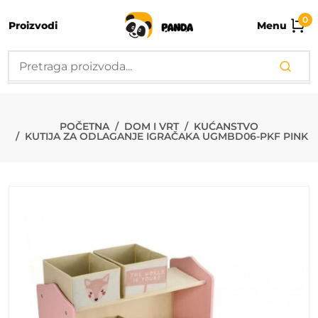
0
Proizvodi
Menu
KUTIJA ZA O
POČETNA
DOM I VRT
KUĆANSTVO
KUTIJA ZA ODLAGANJE IGRAČAKA UGMBD06-PKF PINK