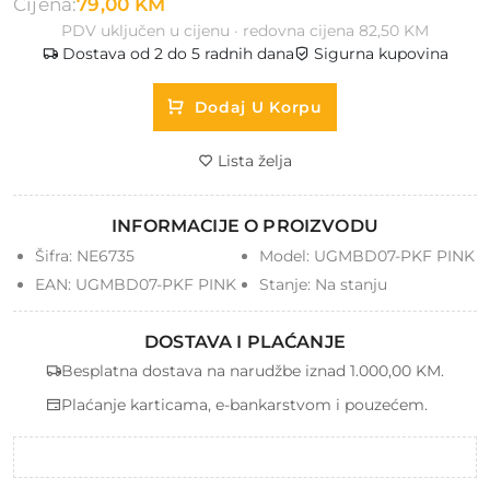
Cijena:
79,00 KM
PDV uključen u cijenu · redovna cijena 82,50 KM
Dostava od 2 do 5 radnih dana
Sigurna kupovina
Dodaj U Korpu
Lista želja
INFORMACIJE O PROIZVODU
Šifra:
NE6735
Model:
UGMBD07-PKF PINK
EAN:
UGMBD07-PKF PINK
Stanje:
Na stanju
DOSTAVA I PLAĆANJE
Besplatna dostava na narudžbe iznad 1.000,00 KM.
Plaćanje karticama, e-bankarstvom i pouzećem.