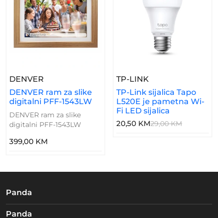
– DENVER Ram Za Slike Digitalni PFF-1543
– TP-Link Sijalic
DENVER
TP-LINK
DENVER ram za slike
TP-Link sijalica Tapo
digitalni PFF-1543LW
L520E je pametna Wi-
Fi LED sijalica
DENVER ram za slike
20,50 KM
29,00 KM
digitalni PFF-1543LW
399,00 KM
Panda
Panda