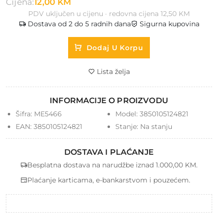
Cijena:
12,00 KM
PDV uključen u cijenu · redovna cijena 12,50 KM
Dostava od 2 do 5 radnih dana
Sigurna kupovina
Dodaj U Korpu
Lista želja
INFORMACIJE O PROIZVODU
Šifra:
ME5466
Model:
3850105124821
EAN:
3850105124821
Stanje:
Na stanju
DOSTAVA I PLAĆANJE
Besplatna dostava na narudžbe iznad 1.000,00 KM.
Plaćanje karticama, e-bankarstvom i pouzećem.