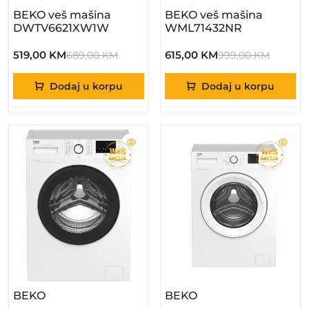
BEKO veš mašina
BEKO veš mašina
DWTV6621XW1W
WML71432NR
519,00 KM
615,00 KM
689,00 KM
999,00 KM
Dodaj u korpu
Dodaj u korpu
– BEKO Veš Mašina WUE75121BW
– BEKO Veš Mašin
BEKO
BEKO