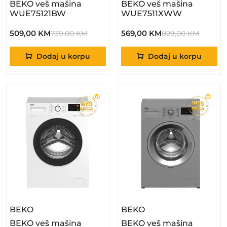
BEKO veš mašina
BEKO veš mašina
WUE75121BW
WUE7511XWW
509,00 KM
569,00 KM
739,00 KM
829,00 KM
Dodaj u korpu
Dodaj u korpu
– BEKO Veš Mašina WUE6511BWW3
– BEKO Veš Mašin
BEKO
BEKO
BEKO veš mašina
BEKO veš mašina