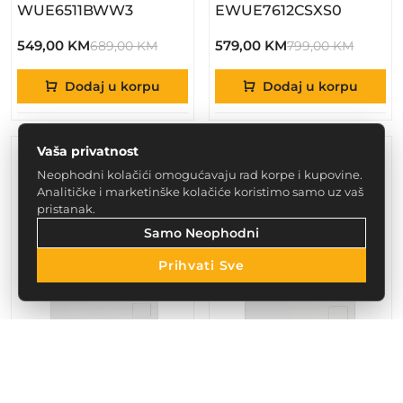
WUE6511BWW3
EWUE7612CSXS0
549,00 KM
579,00 KM
689,00 KM
799,00 KM
Dodaj u korpu
Dodaj u korpu
Vaša privatnost
Neophodni kolačići omogućavaju rad korpe i kupovine.
Analitičke i marketinške kolačiće koristimo samo uz vaš
pristanak.
Samo Neophodni
Prihvati Sve
– BEKO Veš Mašina WRV 6611 BWR
– BEKO Veš Mašina
BEKO
BEKO
BEKO veš mašina WRV
BEKO veš mašina WRA
6611 BWR
7613 BWR