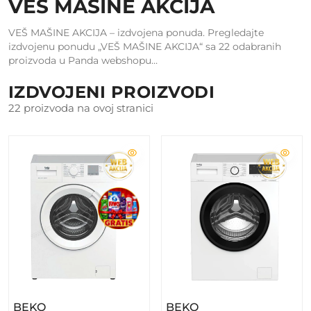
VEŠ MAŠINE AKCIJA
VEŠ MAŠINE AKCIJA – izdvojena ponuda. Pregledajte
izdvojenu ponudu „VEŠ MAŠINE AKCIJA“ sa 22 odabranih
proizvoda u Panda webshopu…
IZDVOJENI PROIZVODI
22 proizvoda na ovoj stranici
– BEKO Veš Mašina DWTV6621XW1W
– BEKO Veš Mašin
BEKO
BEKO