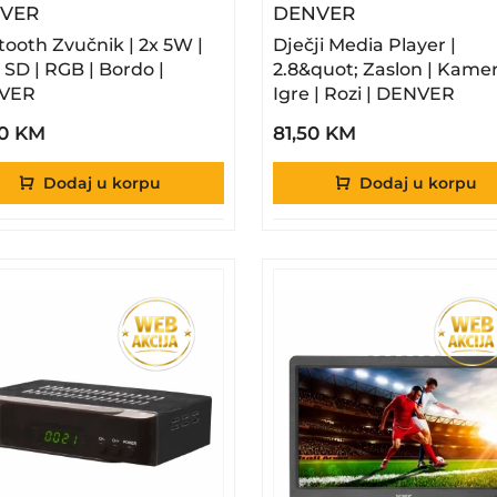
– Bluetooth Zvučnik | 2x 5W | USB, SD | RGB |
– Dječji Media 
VER
DENVER
tooth Zvučnik | 2x 5W |
Dječji Media Player |
 SD | RGB | Bordo |
2.8&quot; Zaslon | Kamer
VER
Igre | Rozi | DENVER
50 KM
81,50 KM
Dodaj u korpu
Dodaj u korpu