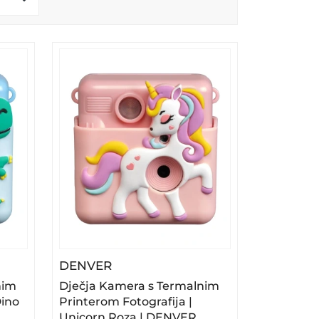
a | Igre | Plavi | DENVER
a S Termalnim Printerom Fotografija | Dino Plava 
– Dječja Kamera S Termalnim Pri
DENVER
nim
Dječja Kamera s Termalnim
Dino
Printerom Fotografija |
Unicorn Roza | DENVER