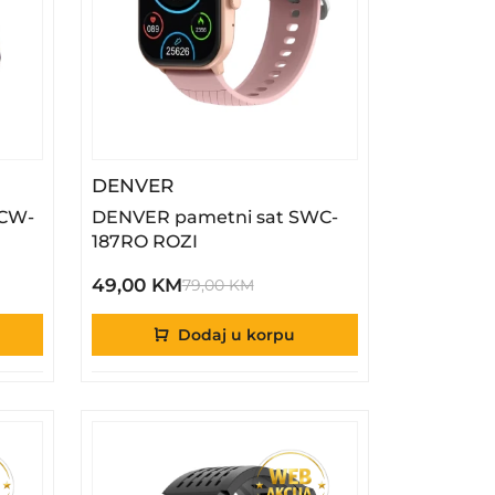
erbank PQCW-10010
– DENVER Pametni Sat SWC-187
DENVER
CW-
DENVER pametni sat SWC-
187RO ROZI
49,00 KM
79,00 KM
Dodaj u korpu