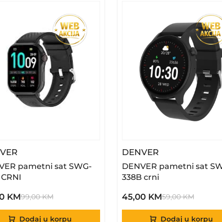
– DENVER Pametni Sat SWG-159B CRNI
– DENVER Pam
VER
DENVER
ER pametni sat SWG-
DENVER pametni sat S
 CRNI
338B crni
00 KM
45,00 KM
99,00 KM
59,00 KM
Dodaj u korpu
Dodaj u korpu