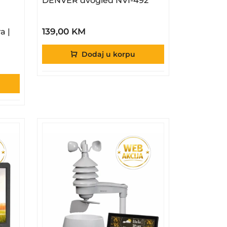
DENVER dvogled NVI-492
 Bordo | DENVER
Player | 2.8&quot; Zaslon | Kamera | Igre | Rozi | D
139,00 KM
a |
Dodaj u korpu