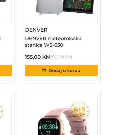
D-1033 10.1 Inch
– DENVER Meteorološka Stanica
DENVER
1
DENVER meteorološka
stanica WS-650
155,00 KM
199,00 KM
Dodaj u korpu