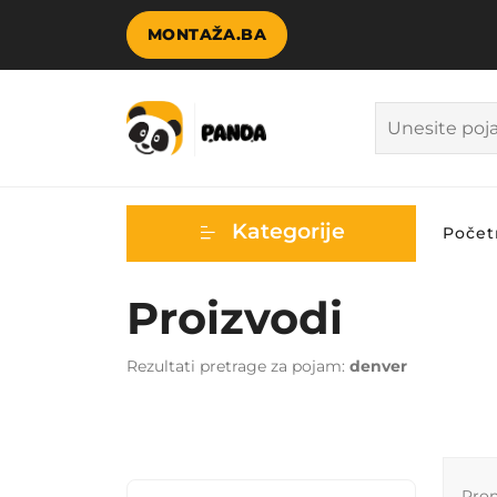
MONTAŽA.BA
Kategorije
Počet
Proizvodi
Rezultati pretrage za pojam:
denver
Pro