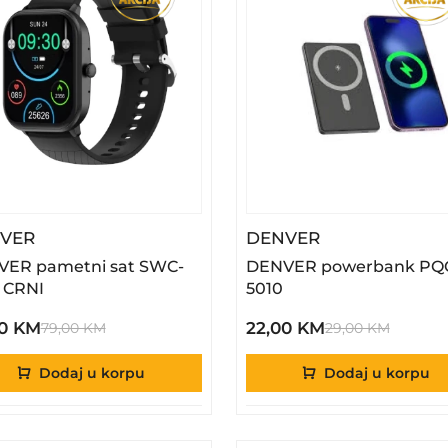
– DENVER Pametni Sat SWC-187B CRNI
– DENVER Pow
VER
DENVER
ER pametni sat SWC-
DENVER powerbank PQ
 CRNI
5010
00 KM
22,00 KM
79,00 KM
29,00 KM
Dodaj u korpu
Dodaj u korpu