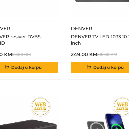
– DENVER Resiver DVBS-206HD
– DENVER TV LE
VER
DENVER
ER resiver DVBS-
DENVER TV LED-1033 10.
HD
inch
00 KM
249,00 KM
59,00 KM
315,00 KM
Dodaj u korpu
Dodaj u korpu