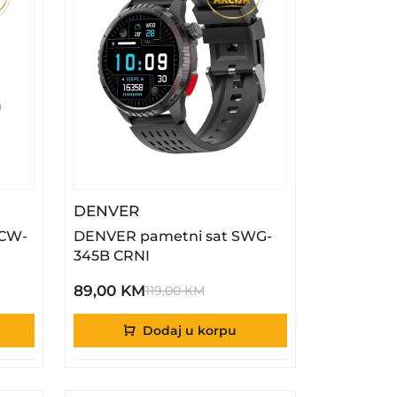
erbank PQCW-5010
– DENVER Pametni Sat SWG-345
DENVER
CW-
DENVER pametni sat SWG-
345B CRNI
89,00 KM
119,00 KM
Dodaj u korpu