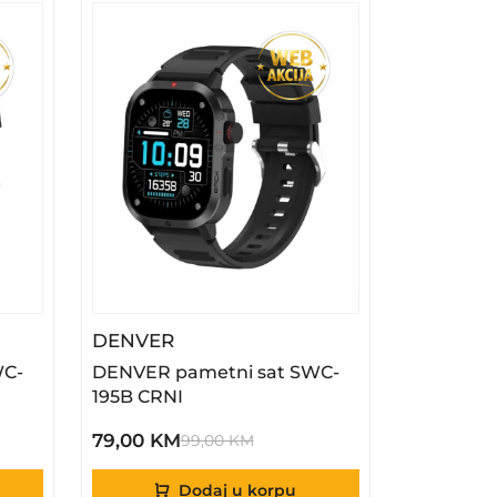
etni Sat SWC-338B Crni
– DENVER Pametni Sat SWC-195B
DENVER
WC-
DENVER pametni sat SWC-
195B CRNI
79,00 KM
99,00 KM
Dodaj u korpu