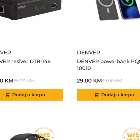
– DENVER Resiver DTB-148
– DENVER Pow
VER
DENVER
ER resiver DTB-148
DENVER powerbank PQ
10010
00 KM
29,00 KM
65,00 KM
39,00 KM
Dodaj u korpu
Dodaj u korpu