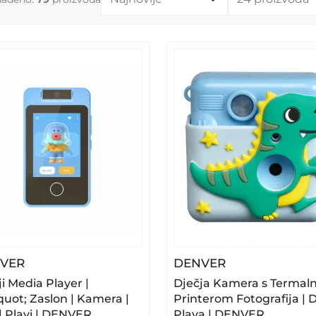
– Dječji Media Player | 2.8&quot; Zaslon | Kamer
– Dječja Kamer
VER
DENVER
i Media Player |
Dječja Kamera s Termal
quot; Zaslon | Kamera |
Printerom Fotografija | 
 | Plavi | DENVER
Plava | DENVER