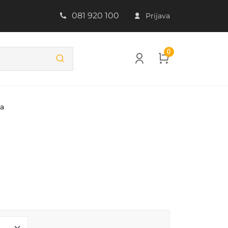
081 920 100
Prijava
0
ba