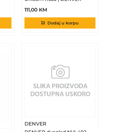
111,00 KM
Dodaj u korpu
– DENVER Dvogled NVI-492
DENVER